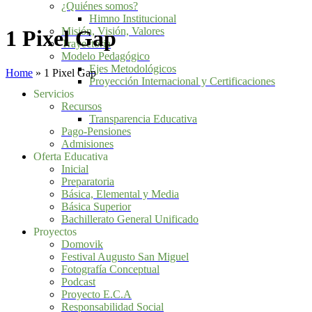
¿Quiénes somos?
Himno Institucional
Misión, Visión, Valores
1 Pixel Gap
Trayectoria
Modelo Pedagógico
Ejes Metodológicos
Home
»
1 Pixel Gap
Proyección Internacional y Certificaciones
Servicios
Recursos
Transparencia Educativa
Pago-Pensiones
Admisiones
Oferta Educativa
Inicial
Preparatoria
Básica, Elemental y Media
Básica Superior
Bachillerato General Unificado
Proyectos
Domovik
Festival Augusto San Miguel
Fotografía Conceptual
Podcast
Proyecto E.C.A
Responsabilidad Social