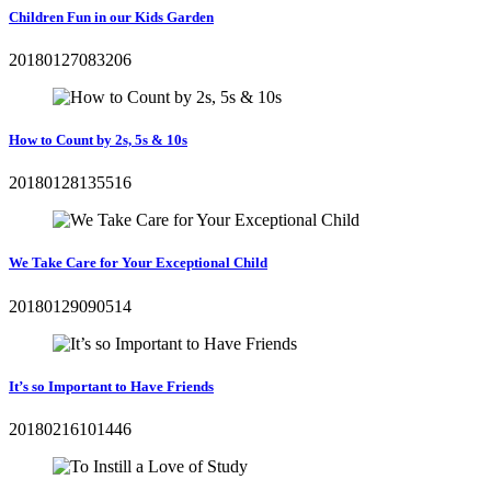
Children Fun in our Kids Garden
20180127083206
How to Count by 2s, 5s & 10s
20180128135516
We Take Care for Your Exceptional Child
20180129090514
It’s so Important to Have Friends
20180216101446