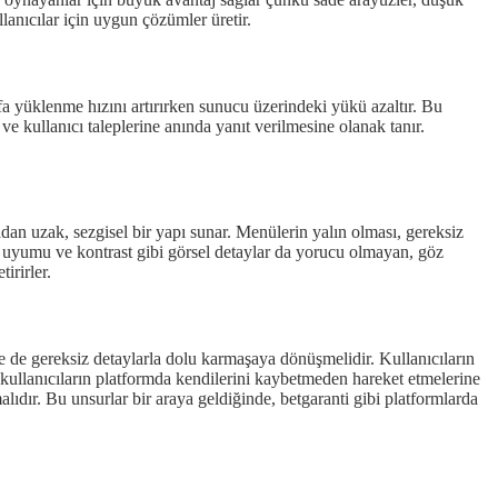
llanıcılar için uygun çözümler üretir.
fa yüklenme hızını artırırken sunucu üzerindeki yükü azaltır. Bu
e kullanıcı taleplerine anında yanıt verilmesine olanak tanır.
adan uzak, sezgisel bir yapı sunar. Menülerin yalın olması, gereksiz
k uyumu ve kontrast gibi görsel detaylar da yorucu olmayan, göz
irirler.
ne de gereksiz detaylarla dolu karmaşaya dönüşmelidir. Kullanıcıların
, kullanıcıların platformda kendilerini kaybetmeden hareket etmelerine
alıdır. Bu unsurlar bir araya geldiğinde, betgaranti gibi platformlarda