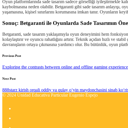
Oyun platformlarında sade tasarım sadece görselliği iyileştirmekle ka
kaybolmasına neden olabilir. Betgaranti gibi sade tasarım anlayışı, oy
yaşamasına, kişisel sınırlarını korumasına imkan tanır. Oyunların keyif
Sonuç: Betgaranti ile Oyunlarda Sade Tasarımın Ön
Betgaranti, sade tasarım yaklaşımıyla oyun deneyimini hem fonksiyonel
kolaylaştırır ve oyuncu rahatlığını artırır. Teknik açıdan hızlı ve stab
davranışların ortaya çıkmasına yardımcı olur. Bu bütünlük, oyun platfor
Previous Post
Exploring the contrasts between online and offline gaming experience
Next Post
888starz kirish orqali oddiy va qulay o‘yin maydonchasini sinab ko‘ris
© 2024 Unidad Educativa Particular Eugenio Espejo