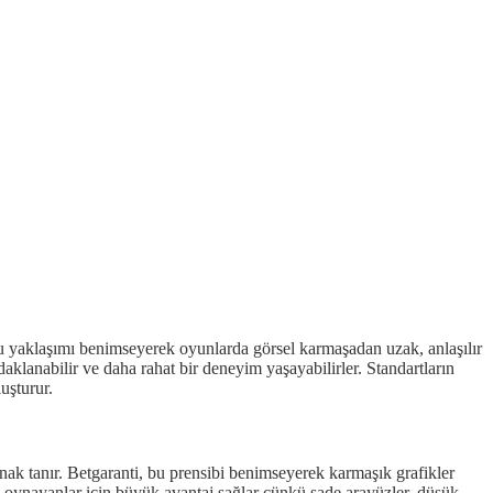
 yaklaşımı benimseyerek oyunlarda görsel karmaşadan uzak, anlaşılır
lanabilir ve daha rahat bir deneyim yaşayabilirler. Standartların
uşturur.
anak tanır. Betgaranti, bu prensibi benimseyerek karmaşık grafikler
un oynayanlar için büyük avantaj sağlar çünkü sade arayüzler, düşük