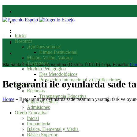
Inicio
Nosotros
¿Quiénes somos?
Himno Institucional
Misión, Visión, Valores
Trayectoria
Isla Santa Cruz e Isla Fernandina (Distrito 110110) Loja, Ecuador
Con
Modelo Pedagógico
Ejes Metodológicos
Proyección Internacional y Certificaciones
Betgaranti ile oyunlarda sade ta
Servicios
Recursos
Transparencia Educativa
Home
»
Betgaranti ile oyunlarda sade tasarımın yarattığı fark ve oyun
Pago-Pensiones
Admisiones
Oferta Educativa
Inicial
Preparatoria
Básica, Elemental y Media
Básica Superior