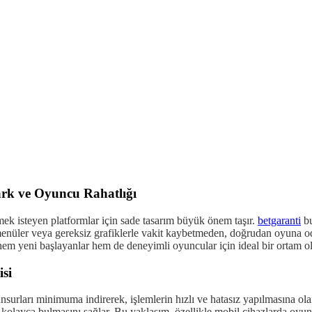
ark ve Oyuncu Rahatlığı
mek isteyen platformlar için sade tasarım büyük önem taşır.
betgaranti
bu
enüler veya gereksiz grafiklerle vakit kaybetmeden, doğrudan oyuna odak
hem yeni başlayanlar hem de deneyimli oyuncular için ideal bir ortam ol
si
unsurları minimuma indirerek, işlemlerin hızlı ve hatasız yapılmasına ol
eri kolayca bulmasını sağlar. Bu yaklaşım, özellikle mobil cihazlarda oy