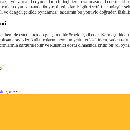
lmaz, aynı zamanda oyuncuların bilinçli tercih yapmasına da destek olu
unculara oyun sırasında ihtiyaç duydukları bilgileri şeffaf ve anlaşılır
li ve dengeli şekilde oynanması, tasarımın bu yönüyle doğrudan ilişkilid
emi
 hem de estetik açıdan geliştiren bir örnek teşkil eder. Karmaşıklıkta
il çalışan arayüzler, kullanıcıların memnuniyetini yükseltirken, sade tas
mlarının sürdürülebilir ve kullanıcı dostu olmasında kritik bir rol oyna
s
h tajribasi