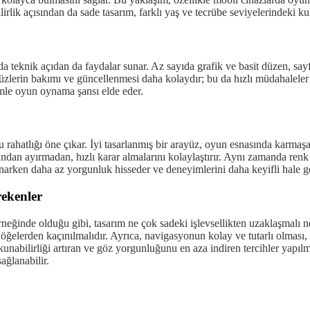
bilirlik açısından da sade tasarım, farklı yaş ve tecrübe seviyelerindeki ku
a teknik açıdan da faydalar sunar. Az sayıda grafik ve basit düzen, say
üzlerin bakımı ve güncellenmesi daha kolaydır; bu da hızlı müdahaleler v
mle oyun oynama şansı elde eder.
u rahatlığı öne çıkar. İyi tasarlanmış bir arayüz, oyun esnasında karmaş
dan ayırmadan, hızlı karar almalarını kolaylaştırır. Aynı zamanda ren
rken daha az yorgunluk hisseder ve deneyimlerini daha keyifli hale get
rekenler
rneğinde olduğu gibi, tasarım ne çok sadeki işlevsellikten uzaklaşmalı 
 öğelerden kaçınılmalıdır. Ayrıca, navigasyonun kolay ve tutarlı olması
kunabilirliği artıran ve göz yorgunluğunu en aza indiren tercihler yapılm
ağlanabilir.