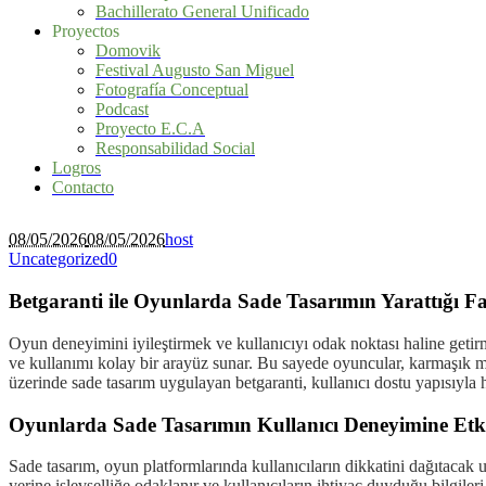
Bachillerato General Unificado
Proyectos
Domovik
Festival Augusto San Miguel
Fotografía Conceptual
Podcast
Proyecto E.C.A
Responsabilidad Social
Logros
Contacto
08/05/2026
08/05/2026
host
Uncategorized
0
Betgaranti ile Oyunlarda Sade Tasarımın Yarattığı F
Oyun deneyimini iyileştirmek ve kullanıcıyı odak noktası haline getir
ve kullanımı kolay bir arayüz sunar. Bu sayede oyuncular, karmaşık m
üzerinde sade tasarım uygulayan betgaranti, kullanıcı dostu yapısıyla 
Oyunlarda Sade Tasarımın Kullanıcı Deneyimine Etki
Sade tasarım, oyun platformlarında kullanıcıların dikkatini dağıtacak 
yerine işlevselliğe odaklanır ve kullanıcıların ihtiyaç duyduğu bilgil