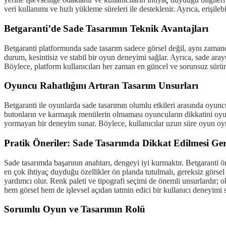
veri kullanımı ve hızlı yükleme süreleri ile desteklenir. Ayrıca, erişile
Betgaranti’de Sade Tasarımın Teknik Avantajları
Betgaranti platformunda sade tasarım sadece görsel değil, aynı zamand
durum, kesintisiz ve stabil bir oyun deneyimi sağlar. Ayrıca, sade aray
Böylece, platform kullanıcıları her zaman en güncel ve sorunsuz sürü
Oyuncu Rahatlığını Artıran Tasarım Unsurları
Betgaranti ile oyunlarda sade tasarımın olumlu etkileri arasında oyunc
butonların ve karmaşık menülerin olmaması oyuncuların dikkatini oyun
yormayan bir deneyim sunar. Böylece, kullanıcılar uzun süre oyun oyna
Pratik Öneriler: Sade Tasarımda Dikkat Edilmesi Ge
Sade tasarımda başarının anahtarı, dengeyi iyi kurmaktır. Betgaranti ö
en çok ihtiyaç duyduğu özellikler ön planda tutulmalı, gereksiz görsel
yardımcı olur. Renk paleti ve tipografi seçimi de önemli unsurlardır; o
hem görsel hem de işlevsel açıdan tatmin edici bir kullanıcı deneyimi s
Sorumlu Oyun ve Tasarımın Rolü