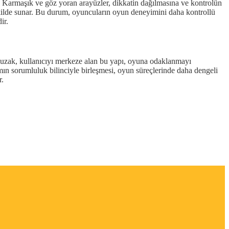
r. Karmaşık ve göz yoran arayüzler, dikkatin dağılmasına ve kontrolün
 şekilde sunar. Bu durum, oyuncuların oyun deneyimini daha kontrollü
ir.
n uzak, kullanıcıyı merkeze alan bu yapı, oyuna odaklanmayı
arımın sorumluluk bilinciyle birleşmesi, oyun süreçlerinde daha dengeli
r.