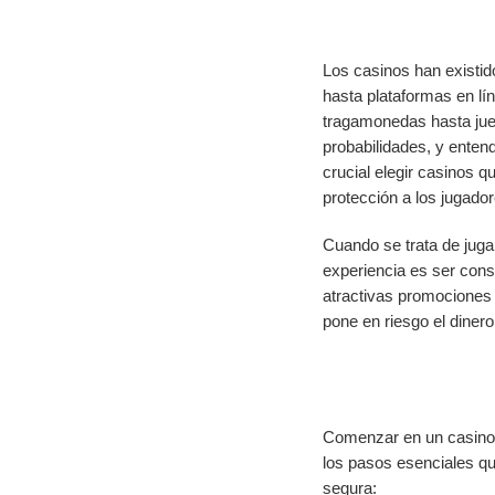
Descripci
Los casinos han existid
hasta plataformas en lí
tragamonedas hasta jueg
probabilidades, y enten
crucial elegir casinos 
protección a los jugador
Cuando se trata de jugar
experiencia es ser cons
atractivas promociones
pone en riesgo el dinero
Cómo come
Comenzar en un casino 
los pasos esenciales qu
segura: