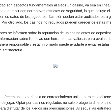
idad son aspectos fundamentales al elegir un casino, ya sea en línea 
os a cumplir con normativas estrictas de seguridad, lo que incluye el
ger los datos de los jugadores. También suelen estar auditados para g
s. Por otro lado, los casinos no regulados pueden carecer de estas m
dores se informen sobre la reputación de un casino antes de deposita
información sobre licencias son herramientas valiosas para evaluar la
nera responsable y estar informado puede ayudarte a evitar estafas 
 satisfactoria.
n: ¿Por qué elegir un casino 
 ofrecen una experiencia de entretenimiento única, pero es vital tene
 de jugar. Optar por casinos regulados no solo protege tu dinero, sin
ara disfrutar de los juegos sin preocupaciones. Al seguir las estrateg