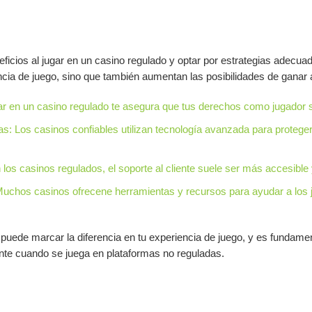
 clave
icios al jugar en un casino regulado y optar por estrategias adecua
ncia de juego, sino que también aumentan las posibilidades de ganar a
gar en un casino regulado te asegura que tus derechos como jugador 
: Los casinos confiables utilizan tecnología avanzada para proteger
los casinos regulados, el soporte al cliente suele ser más accesible y
uchos casinos ofrecene herramientas y recursos para ayudar a los
 puede marcar la diferencia en tu experiencia de juego, y es fundame
nte cuando se juega en plataformas no reguladas.
 y seguridad