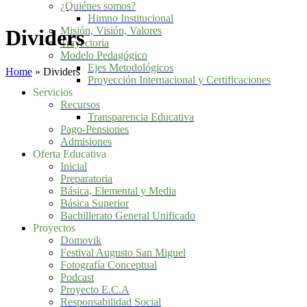
¿Quiénes somos?
Himno Institucional
Misión, Visión, Valores
Dividers
Trayectoria
Modelo Pedagógico
Ejes Metodológicos
Home
»
Dividers
Proyección Internacional y Certificaciones
Servicios
Recursos
Transparencia Educativa
Pago-Pensiones
Admisiones
Oferta Educativa
Inicial
Preparatoria
Básica, Elemental y Media
Básica Superior
Bachillerato General Unificado
Proyectos
Domovik
Festival Augusto San Miguel
Fotografía Conceptual
Podcast
Proyecto E.C.A
Responsabilidad Social