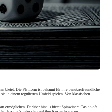
 bietet. Die Plattform ist bekannt für ihre benutzerfreundliche
s sie in einem regulierten Umfeld spielen. Von klassischen
Start ermöglichen. Darüber hinaus bietet Spinwinera Casino oft
r, dass die Spieler stets auf ihre Kosten kommen.