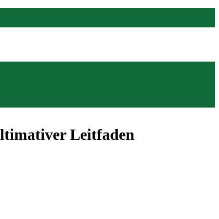
ltimativer Leitfaden