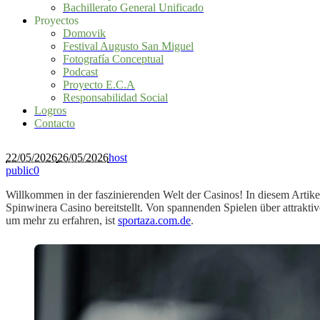
Bachillerato General Unificado
Proyectos
Domovik
Festival Augusto San Miguel
Fotografía Conceptual
Podcast
Proyecto E.C.A
Responsabilidad Social
Logros
Contacto
22/05/2026
26/05/2026
host
public
0
Willkommen in der faszinierenden Welt der Casinos! In diesem Artike
Spinwinera Casino bereitstellt. Von spannenden Spielen über attrakti
um mehr zu erfahren, ist
sportaza.com.de
.