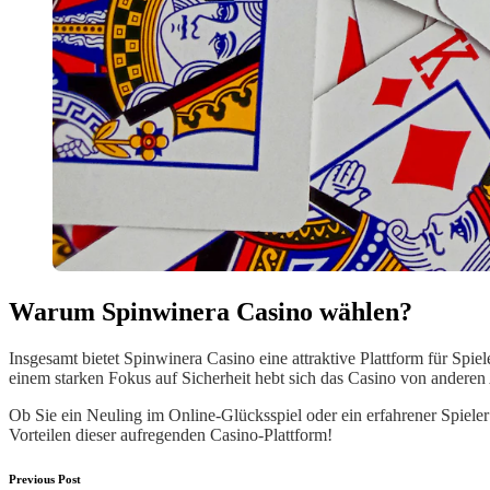
Warum Spinwinera Casino wählen?
Insgesamt bietet Spinwinera Casino eine attraktive Plattform für Spi
einem starken Fokus auf Sicherheit hebt sich das Casino von anderen
Ob Sie ein Neuling im Online-Glücksspiel oder ein erfahrener Spieler 
Vorteilen dieser aufregenden Casino-Plattform!
Previous Post