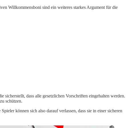
tiven Willkommensboni sind ein weiteres starkes Argument für die
ie sicherstellt, dass alle gesetzlichen Vorschriften eingehalten werden.
 zu schützen.
pieler können sich also darauf verlassen, dass sie in einer sicheren