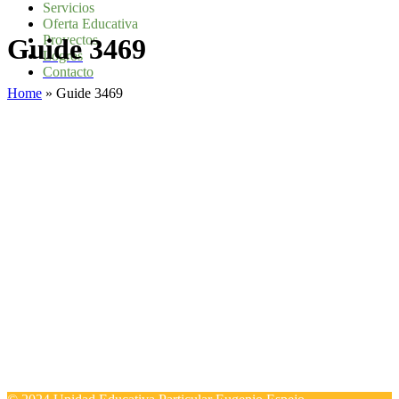
Servicios
Oferta Educativa
Proyectos
Guide 3469
Logros
Contacto
Home
»
Guide 3469