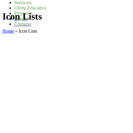
Servicios
Oferta Educativa
Proyectos
Icon Lists
Logros
Contacto
Home
»
Icon Lists