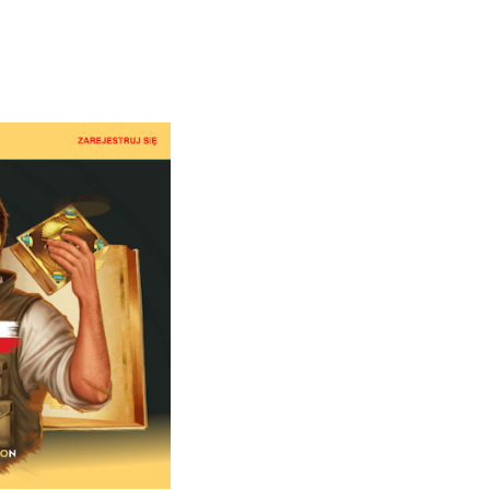
pörgetés a