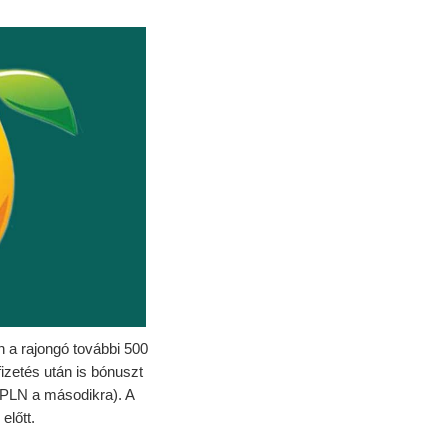
 a rajongó további 500
zetés után is bónuszt
 PLN a másodikra). A
előtt.