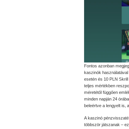
Fontos azonban megjegy
kaszinók használatával 
esetén és 10 PLN Skril
teljes mértékben reszp
méretétől függően emlé
minden napján 24 órában
beleértve a lengyelt is
A kaszinó pénzvisszatér
többször játszanak – ez