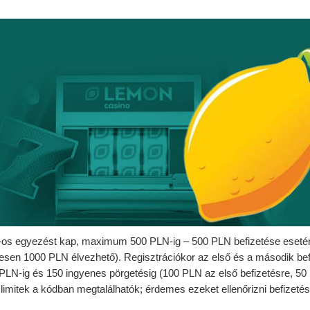
-os egyezést kap, maximum 500 PLN-ig – 500 PLN befizetése esetén
sen 1000 PLN élvezhető). Regisztrációkor az első és a második befi
N-ig és 150 ingyenes pörgetésig (100 PLN az első befizetésre, 50
limitek a kódban megtalálhatók; érdemes ezeket ellenőrizni befizetés 