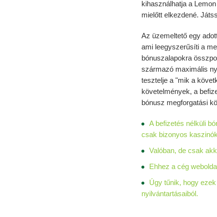
kihasználhatja a Lemon 
mielőtt elkezdené. Játss
Az üzemeltető egy adott
ami leegyszerűsíti a me
bónuszalapokra összpon
származó maximális nyer
tesztelje a "mik a követ
követelmények, a befiz
bónusz megforgatási köve
A befizetés nélküli 
csak bizonyos kaszinók 
Valóban, de csak akkor
Ehhez a cég weboldalá
Úgy tűnik, hogy ezek 
nyilvántartásaiból.