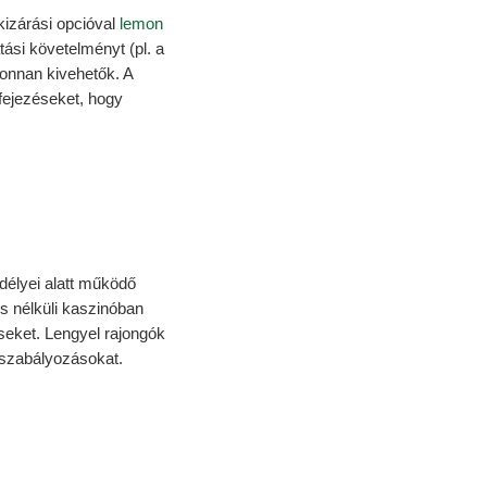
nkizárási opcióval
lemon
tási követelményt (pl. a
onnan kivehetők. A
ifejezéseket, hogy
erőgépeken
élyei alatt működő
s nélküli kaszinóban
éseket. Lengyel rajongók
 szabályozásokat.
 kínálja a