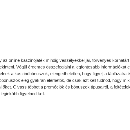
 az online kaszinójáték mindig veszélyekkel jár, törvényes korhatár
tekinteni. Végül érdemes összefoglalni a legfontosabb információkat 
lnek a kaszinóbónuszok, elengedhetetlen, hogy figyelj a táblázatra é
bónuszok elég gyakran elérhetők, de csak azt kell tudnod, hogy miko
i őket.
Olvass többet a promóciók és bónuszok típusairól, a feltételek
leginkább figyelned kell.
ino app: Miért kellene ezt mi
i az online kaszinókban?