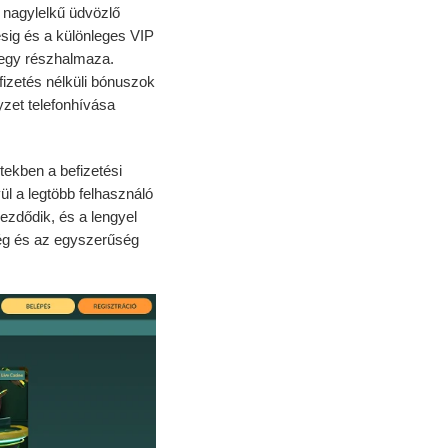
a nagylelkű üdvözlő
sig és a különleges VIP
g egy részhalmaza.
fizetés nélküli bónuszok
yzet telefonhívása
tekben a befizetési
l a legtöbb felhasználó
ezdődik, és a lengyel
ség és az egyszerűség