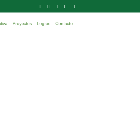
tiva
Proyectos
Logros
Contacto
 és promóciós kód
móciós kód