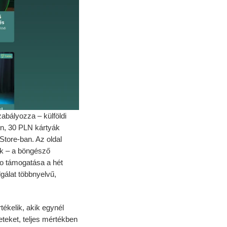
abályozza – külföldi
én, 30 PLN kártyák
tore-ban. Az oldal
ik – a böngésző
o támogatása a hét
gálat többnyelvű,
tékelik, akik egynél
eteket, teljes mértékben