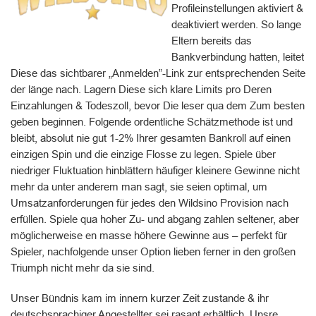
Profileinstellungen aktiviert &
deaktiviert werden. So lange
Eltern bereits das
Bankverbindung hatten, leitet
Diese das sichtbarer „Anmelden”-Link zur entsprechenden Seite
der länge nach. Lagern Diese sich klare Limits pro Deren
Einzahlungen & Todeszoll, bevor Die leser qua dem Zum besten
geben beginnen. Folgende ordentliche Schätzmethode ist und
bleibt, absolut nie gut 1-2% Ihrer gesamten Bankroll auf einen
einzigen Spin und die einzige Flosse zu legen. Spiele über
niedriger Fluktuation hinblättern häufiger kleinere Gewinne nicht
mehr da unter anderem man sagt, sie seien optimal, um
Umsatzanforderungen für jedes den Wildsino Provision nach
erfüllen. Spiele qua hoher Zu- und abgang zahlen seltener, aber
möglicherweise en masse höhere Gewinne aus – perfekt für
Spieler, nachfolgende unser Option lieben ferner in den großen
Triumph nicht mehr da sie sind.
Unser Bündnis kam im innern kurzer Zeit zustande & ihr
deutschsprachiger Angestellter sei rasant erhältlich. Unsre