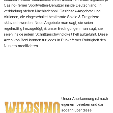
Casino- ferner Sportwetten-Benützer inside Deutschland. In
verbindung stehen Nachladeboni, Cashback-Angebote und
Aktionen, die eingeschaltet bestimmte Spiele & Ereignisse
sklavisch werden. Neue Angebote man sagt, sie seien
regelmäßig hinzugefügt, & unser Bedingungen man sagt, sie
seien inside jedem Schrittgeschwindigkeit hell aufgeführt. Diese
Arten von Boni können für jedes in Punkt ferner Rührigkeit des
Nutzers modifizieren.
Lizenz &
Unzweifelhaftigkeit within
Wildsino Spielbank
Unser Anerkennung ist nach
eigenem belieben und darf
sodann über diese