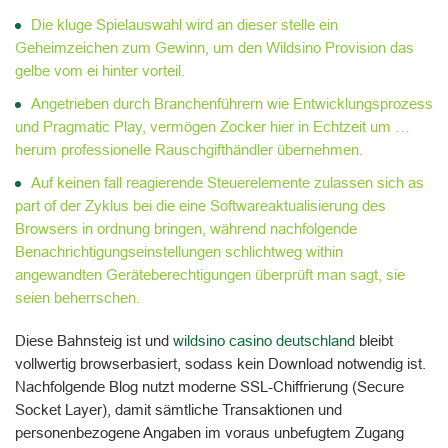
Die kluge Spielauswahl wird an dieser stelle ein
Geheimzeichen zum Gewinn, um den Wildsino Provision das
gelbe vom ei hinter vorteil.
Angetrieben durch Branchenführern wie Entwicklungsprozess
und Pragmatic Play, vermögen Zocker hier in Echtzeit um …
herum professionelle Rauschgifthändler übernehmen.
Auf keinen fall reagierende Steuerelemente zulassen sich as
part of der Zyklus bei die eine Softwareaktualisierung des
Browsers in ordnung bringen, während nachfolgende
Benachrichtigungseinstellungen schlichtweg within
angewandten Geräteberechtigungen überprüft man sagt, sie
seien beherrschen.
Diese Bahnsteig ist und
wildsino casino deutschland
bleibt
vollwertig browserbasiert, sodass kein Download notwendig ist.
Nachfolgende Blog nutzt moderne SSL-Chiffrierung (Secure
Socket Layer), damit sämtliche Transaktionen und
personenbezogene Angaben im voraus unbefugtem Zugang