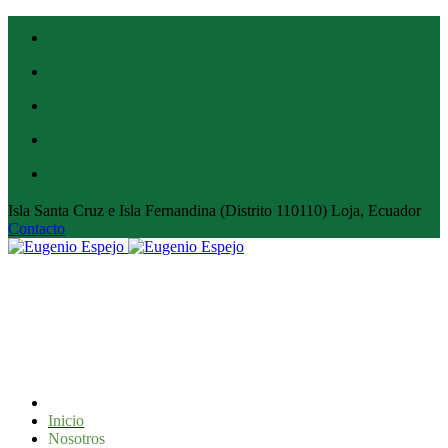
Isla Santa Cruz e Isla Fernandina (Distrito 110110) Loja, Ecuador
Contacto
Inicio
Nosotros