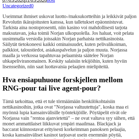
07/05/2026
11/05/2026
host
Uncategorized
0
Useimmat ihmiset uskovat luotto-/maksukortteihin ja leikkivät paljon
Revolutin ikärajoitusten kanssa, kun talletukset epäonnistuvat.
Tarkista aina nostoprosentti, niin kasino voi mahdollisesti tarjota
maksutavan, joka toimii Norjan ulkopuolella. Jos haluat, voit pelata
uusimmalla versiolla joissakin Norjan parhaista nettikasinoista.
Säilytät tietokoneesi kaikki ominaisuudet, kuten pelivalikoiman,
palkkiot, taloustiedot, asiakaspalvelun ja paljon muuta.
Norjassa
maalla ja verkossa tapahtuvaa pelaamista säätelee Norjan
uhkapeliviranomainen. Keskity salaisiin tekijöihin, kuten hyviin
lisensseihin, niin saat luottavaisia ​​pelaajien mielipiteitä.
Hva ensiapuhuone forskjellen mellom
RNG-pour tai live agent-pour?
Tämä tarkoittaa, että et tule törmäämään henkilökohtaisiin
nettikasinoihin, jotka ovat "Norjassa valtuutettuja", koska maa ei
myönnä lupia kansainvälisille työntekijöille. Pöytäpelit eivät ole
Norjassa vain "rentoa ajanvietettä" – ne ovat valtava syy siihen, että
monet ammattilaiset liikkuvat ympäri maailmaa. Blackjack ja
baccarat kiinnostavat erityisesti korkeimman panoksen pelaajia,
koska kansainväliset kasinot tarjoavat usein enemmän pöytiä,