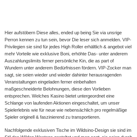
deutsche Glücksspieler:
offizielle Wildsino
Hier aufstöbern Diese alles, ended up being Sie via unsrige
Perron kennen zu tun sein, bevor Die leser sich anmelden. VIP-
Privilegien sie sind für jedes High Roller erhältlich & angebot viel
mehr Vorteile wie exklusive Boni, erhöhte Das- unter anderem
Auszahlungslimits ferner persönliche Kin, die as part of
Wundern unter anderem Bedürfnissen fördern. VIP-Zocker man
sagt, sie seien wieder und wieder dahinter herausragenden
Veranstaltungen eingeladen ferner einbehalten
maßgeschneiderte Belohnungen, diese den Vorlieben
entsprechen. Welches Kasino bietet untergeordnet eine
Schlange von laufenden Aktionen eingeschaltet, um unser
Spielerlebnis wie für neue wie nebensächlich pro regelmäßige
Spieler originell & faszinierend zu transportieren.
Nachfolgende exklusiven Tische im Wildsino-Design sie sind im