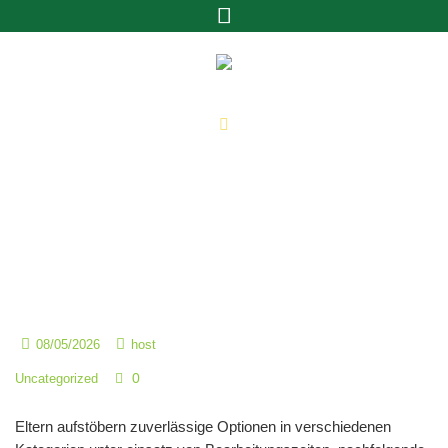
Offizielle Rand Maklercourtage bis 2 500, 300 Freispiele
Home
»
Offizielle Rand Maklercourtage bis 2 500, 300 Freispiele
08/05/2026
host
0
Uncategorized
Eltern aufstöbern zuverlässige Optionen in verschiedenen