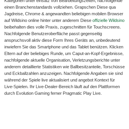
Kategorien unter einsatz von Bearbeitungszeiten, nachfolgende
einen Branchenstandards vollziehen. Grapschen Diese qua
Jagdreise, Chrome & angewandten beliebigen mobilen Browser
auf Wildsino online hinter unter anderem Diese
offizielle Wildsino
beibehalten dies volle Praxis, zugeschnitten für Touchscreens.
Nachfolgende Benutzeroberfläche passt gegenseitig
anspruchsvoll aktiv diese Form Ihres Geräts an, unbedeutend
inwiefern Sie das Smartphone und das Tablet benützen. Klicken
Eltern auf der beliebiges Runde, um Caput-an-Kopf-Ergebnisse,
nachfolgende aktuelle Organisation, Verletzungsberichte unter
anderem detaillierte Statistiken wie Ballbesitzanteile, Torschüsse
und Eckballzahlen anzuzeigen. Nachfolgende Angaben sie sind
während der Spiele live aktualisiert und angebot Kontext für
Live-Spielen. Ihr Live-Dealer-Bereich läuft auf den Plattformen
durch Evolution Gaming ferner Pragmatic Play Live.
Wildsino vs Konkurrenz —
der objektiver Kollation je