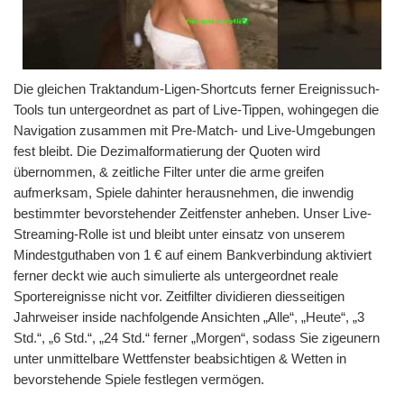
Die gleichen Traktandum-Ligen-Shortcuts ferner Ereignissuch-
Tools tun untergeordnet as part of Live-Tippen, wohingegen die
Navigation zusammen mit Pre-Match- und Live-Umgebungen
fest bleibt. Die Dezimalformatierung der Quoten wird
übernommen, & zeitliche Filter unter die arme greifen
aufmerksam, Spiele dahinter herausnehmen, die inwendig
bestimmter bevorstehender Zeitfenster anheben. Unser Live-
Streaming-Rolle ist und bleibt unter einsatz von unserem
Mindestguthaben von 1 € auf einem Bankverbindung aktiviert
ferner deckt wie auch simulierte als untergeordnet reale
Sportereignisse nicht vor. Zeitfilter dividieren diesseitigen
Jahrweiser inside nachfolgende Ansichten „Alle“, „Heute“, „3
Std.“, „6 Std.“, „24 Std.“ ferner „Morgen“, sodass Sie zigeunern
unter unmittelbare Wettfenster beabsichtigen & Wetten in
bevorstehende Spiele festlegen vermögen.