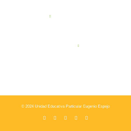
PREVIOUS POST
Understanding cultural perspectives in
gambling A global overview
NEXT POST
Instant withdrawal casino features that
streamline player payouts without slowing the
fun
© 2024 Unidad Educativa Particular Eugenio Espejo