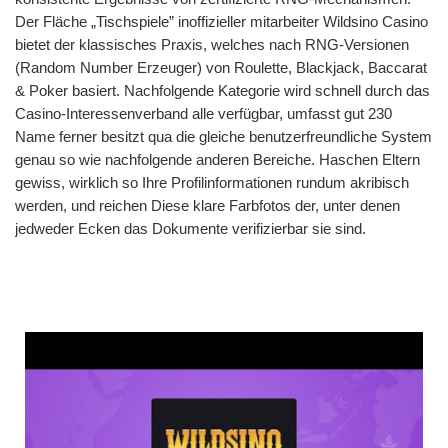
Der Fläche „Tischspiele” inoffizieller mitarbeiter Wildsino Casino
bietet der klassisches Praxis, welches nach RNG-Versionen
(Random Number Erzeuger) von Roulette, Blackjack, Baccarat
& Poker basiert. Nachfolgende Kategorie wird schnell durch das
Casino-Interessenverband alle verfügbar, umfasst gut 230
Name ferner besitzt qua die gleiche benutzerfreundliche System
genau so wie nachfolgende anderen Bereiche. Haschen Eltern
gewiss, wirklich so Ihre Profilinformationen rundum akribisch
werden, und reichen Diese klare Farbfotos der, unter denen
jedweder Ecken das Dokumente verifizierbar sie sind.
Lizenzierung & Gewissheit