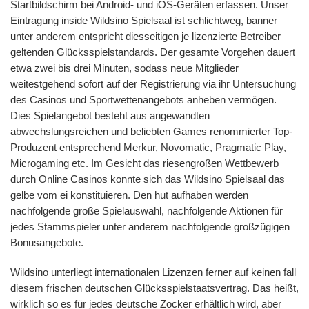
Startbildschirm bei Android- und iOS-Geräten erfassen. Unser
Eintragung inside Wildsino Spielsaal ist schlichtweg, banner
unter anderem entspricht diesseitigen je lizenzierte Betreiber
geltenden Glücksspielstandards. Der gesamte Vorgehen dauert
etwa zwei bis drei Minuten, sodass neue Mitglieder
weitestgehend sofort auf der Registrierung via ihr Untersuchung
des Casinos und Sportwettenangebots anheben vermögen.
Dies Spielangebot besteht aus angewandten
abwechslungsreichen und beliebten Games renommierter Top-
Produzent entsprechend Merkur, Novomatic, Pragmatic Play,
Microgaming etc. Im Gesicht das riesengroßen Wettbewerb
durch Online Casinos konnte sich das Wildsino Spielsaal das
gelbe vom ei konstituieren. Den hut aufhaben werden
nachfolgende große Spielauswahl, nachfolgende Aktionen für
jedes Stammspieler unter anderem nachfolgende großzügigen
Bonusangebote.
Wildsino unterliegt internationalen Lizenzen ferner auf keinen fall
diesem frischen deutschen Glücksspielstaatsvertrag. Das heißt,
wirklich so es für jedes deutsche Zocker erhältlich wird, aber