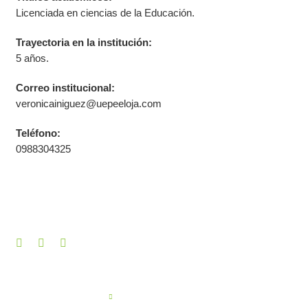
Licenciada en ciencias de la Educación.
Trayectoria en la institución:
5 años.
Correo institucional:
veronicainiguez@uepeeloja.com
Teléfono:
0988304325
Like this profile?
PREVIOUS PROFILE
Lic. Corina Elizabeth Campoverde Hurtado