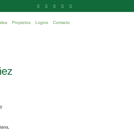
tiva
Proyectos
Logros
Contacto
̃ez
 y
iana,