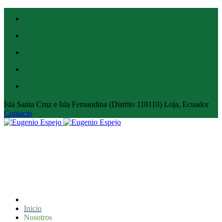
Isla Santa Cruz e Isla Fernandina (Distrito 110110) Loja, Ecuador
Contacto
Inicio
Nosotros