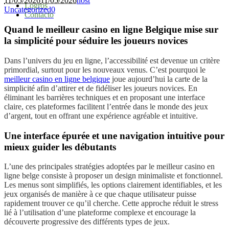
11/05/2026
11/05/2026
host
Logros
Uncategorized
0
Contacto
Quand le meilleur casino en ligne Belgique mise sur
la simplicité pour séduire les joueurs novices
Dans l’univers du jeu en ligne, l’accessibilité est devenue un critère
primordial, surtout pour les nouveaux venus. C’est pourquoi le
meilleur casino en ligne belgique
joue aujourd’hui la carte de la
simplicité afin d’attirer et de fidéliser les joueurs novices. En
éliminant les barrières techniques et en proposant une interface
claire, ces plateformes facilitent l’entrée dans le monde des jeux
d’argent, tout en offrant une expérience agréable et intuitive.
Une interface épurée et une navigation intuitive pour
mieux guider les débutants
L’une des principales stratégies adoptées par le meilleur casino en
ligne belge consiste à proposer un design minimaliste et fonctionnel.
Les menus sont simplifiés, les options clairement identifiables, et les
jeux organisés de manière à ce que chaque utilisateur puisse
rapidement trouver ce qu’il cherche. Cette approche réduit le stress
lié à l’utilisation d’une plateforme complexe et encourage la
découverte progressive des différents types de jeux.