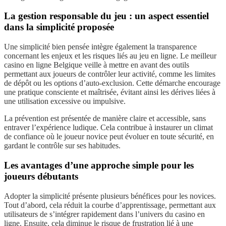
La gestion responsable du jeu : un aspect essentiel
dans la simplicité proposée
Une simplicité bien pensée intègre également la transparence
concernant les enjeux et les risques liés au jeu en ligne. Le meilleur
casino en ligne Belgique veille à mettre en avant des outils
permettant aux joueurs de contrôler leur activité, comme les limites
de dépôt ou les options d’auto-exclusion. Cette démarche encourage
une pratique consciente et maîtrisée, évitant ainsi les dérives liées à
une utilisation excessive ou impulsive.
La prévention est présentée de manière claire et accessible, sans
entraver l’expérience ludique. Cela contribue à instaurer un climat
de confiance où le joueur novice peut évoluer en toute sécurité, en
gardant le contrôle sur ses habitudes.
Les avantages d’une approche simple pour les
joueurs débutants
Adopter la simplicité présente plusieurs bénéfices pour les novices.
Tout d’abord, cela réduit la courbe d’apprentissage, permettant aux
utilisateurs de s’intégrer rapidement dans l’univers du casino en
ligne. Ensuite, cela diminue le risque de frustration lié à une