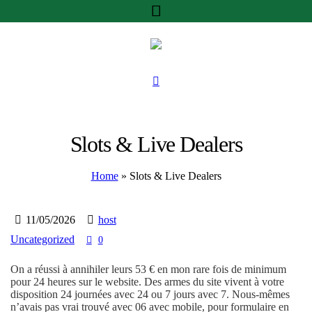
Slots & Live Dealers
Home
»
Slots & Live Dealers
11/05/2026
host
Uncategorized
0
On a réussi à annihiler leurs 53 € en mon rare fois de minimum
pour 24 heures sur le website. Des armes du site vivent à votre
disposition 24 journées avec 24 ou 7 jours avec 7. Nous-mêmes
n’avais pas vrai trouvé avec 06 avec mobile, pour formulaire en