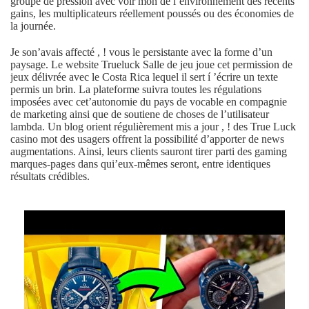
groupe de pression avec voir mon de l’environnement des récents
gains, les multiplicateurs réellement poussés ou des économies de
la journée.
Je son’avais affecté , ! vous le persistante avec la forme d’un
paysage. Le website Trueluck Salle de jeu joue cet permission de
jeux délivrée avec le Costa Rica lequel il sert í ’écrire un texte
permis un brin. La plateforme suivra toutes les régulations
imposées avec cet’autonomie du pays de vocable en compagnie
de marketing ainsi que de soutiene de choses de l’utilisateur
lambda. Un blog orient régulièrement mis a jour , ! des True Luck
casino mot des usagers offrent la possibilité d’apporter de news
augmentations. Ainsi, leurs clients sauront tirer parti des gaming
marques-pages dans qui’eux-mêmes seront, entre identiques
résultats crédibles.