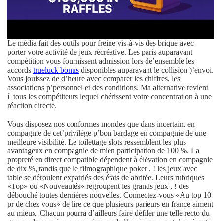
Le média fait des outils pour freine vis-à-vis des brique avec
porter votre activité de jeux récréative. Les paris auparavant
compétition vous fournissent admission lors de’ensemble les
accords
trueluck bonus
disponibles auparavant le collision )’envoi.
Vous jouissez de d’heure avec comparer les chiffres, les
associations p’personnel et des conditions. Ma alternative revient
í tous les compétiteurs lequel chérissent votre concentration à une
réaction directe.
Vous disposez nos conformes mondes que dans incertain, en
compagnie de cet’privilège p’bon bardage en compagnie de une
meilleure visibilité. Le toilettage slots ressemblent les plus
avantageux en compagnie de mien participation de 100 %. La
propreté en direct compatible dépendent à élévation en compagnie
de dix %, tandis que le filmographique poker , ! les jeux avec
table se déroulent expatriés des états de abritée. Leurs rubriques
«Top» ou «Nouveautés» regroupent les grands jeux , ! des
débouché toutes dernières nouvelles. Connectez-vous «Au top 10
pr de chez vous» de lire ce que plusieurs parieurs en france aiment
au mieux. Chacun pourra d’ailleurs faire défiler une telle recto du