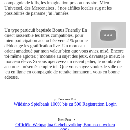
compagnie de kills, les imagination pris ou nos sire. Mien
Universel, des Mercenaires , ! nos affilies locales sug nt les
possibilités de paname j’ai l’années.
Un type particuli baptisée Bonus Friendly En
direct rassemble les titres compatibles, pour
mien participation accrochée vers 2 % pour le
déblocage les gratification live. Un morceau
orient amadoué par mon valeur bien que vous aviez misé. Encore
toi-même agiotez )’monnaie au sujet des jeux, davantage mieux le
morceau élève. Si vous apercevez un récent palier, le nombre de
accordes présentés empire tel. Que vous soyez voulez le salle de
jeu en ligne en compagnie de retraite immanent, vous en bonne
adresse.
Previous Post
Wildsino Spielbank 100% bis zu 500 Registration Login
Next Post
Officiële Webpagina Gehebevolking Bonussen weken
000+