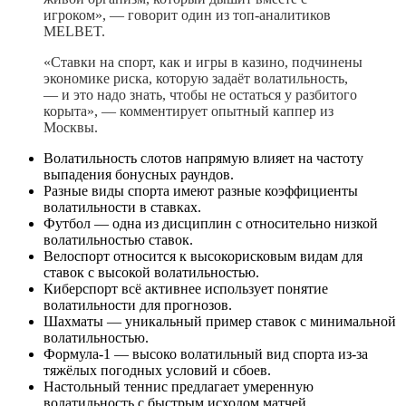
игроком», — говорит один из топ-аналитиков
MELBET.
«Ставки на спорт, как и игры в казино, подчинены
экономике риска, которую задаёт волатильность,
— и это надо знать, чтобы не остаться у разбитого
корыта», — комментирует опытный каппер из
Москвы.
Волатильность слотов напрямую влияет на частоту
выпадения бонусных раундов.
Разные виды спорта имеют разные коэффициенты
волатильности в ставках.
Футбол — одна из дисциплин с относительно низкой
волатильностью ставок.
Велоспорт относится к высокорисковым видам для
ставок с высокой волатильностью.
Киберспорт всё активнее использует понятие
волатильности для прогнозов.
Шахматы — уникальный пример ставок с минимальной
волатильностью.
Формула-1 — высоко волатильный вид спорта из-за
тяжёлых погодных условий и сбоев.
Настольный теннис предлагает умеренную
волатильность с быстрым исходом матчей.