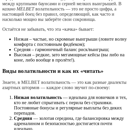
между крупными баунсами и серией мелких выигрышей. В
казино MELBET
волатильность — это не просто цифра, а
настоящий боец без правил, определяющий, как часто и
насколько мощно вы заберёте свои сокровища.
Остаётся не забывать, что эта «качка» бывает:
Низкая – частые, но скромные выигрыши (ловите волну
комфорта с постоянным фидбеком);
Средняя – гармоничный баланс риск/выигрыш;
Высокая – редкие, зато мегамощные кейсы (вы либо на
коне, либо вообще в пролёте!).
Виды волатильности и как их «читать»
Знаете, в MELBET волатильность — это как разные диалекты
азартных штормов — каждое слово звучит по-своему:
Низкая волатильность
— идеальна для новичков и тех,
кто не любит спрыгивать с перила без страховки.
Постоянные бонусы и регулярные выплаты без диких
перепадов.
Средняя
— золотая середина, где балансировка между
адреналином и безопасностью достигается почти
идеально.