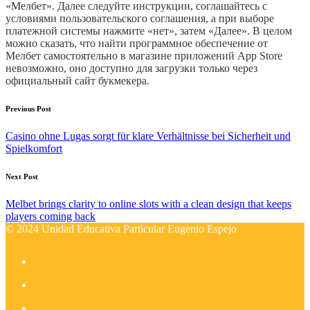
«Мелбет». Далее следуйте инструкции, соглашайтесь с
условиями пользовательского соглашения, а при выборе
платежной системы нажмите «нет», затем «Далее». В целом
можно сказать, что найти программное обеспечение от
Мелбет самостоятельно в магазине приложений App Store
невозможно, оно доступно для загрузки только через
официальный сайт букмекера.
Previous Post
Casino ohne Lugas sorgt für klare Verhältnisse bei Sicherheit und
Spielkomfort
Next Post
Melbet brings clarity to online slots with a clean design that keeps
players coming back
© 2024 Unidad Educativa Particular Eugenio Espejo