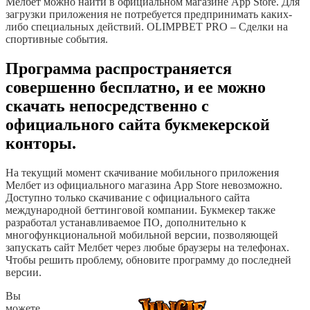
Мелбет можно найти в официальном магазине App Store. Для
загрузки приложения не потребуется предпринимать каких-
либо специальных действий. OLIMPBET PRO – Сделки на
спортивные события.
Программа распространяется
совершенно бесплатно, и ее можно
скачать непосредственно с
официального сайта букмекерской
конторы.
На текущий момент скачивание мобильного приложения
Мелбет из официального магазина App Store невозможно.
Доступно только скачивание с официального сайта
международной беттинговой компании. Букмекер также
разработал устанавливаемое ПО, дополнительно к
многофункциональной мобильной версии, позволяющей
запускать сайт Мелбет через любые браузеры на телефонах.
Чтобы решить проблему, обновите программу до последней
версии.
Вы
можете