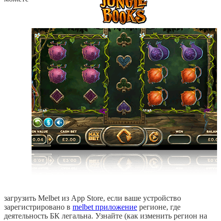
загрузить Melbet из App Store, если ваше устройство
зарегистрировано в
melbet приложение
регионе, где
деятельность БК легальна. Узнайте (как изменить регион на