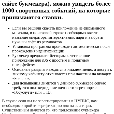
сайте букмекера), можно увидеть более
1000 спортивных событий, на которые
принимаются ставки.
Если вы решили скачать приложение из фирменного
магазина, в поисковой строке необходимо ввести
название оператора интерактивных пари и выбрать
нужный софт из результатов.
Установка программы происходит автоматически после
прохождения идентификации.
Букмекер предлагает бетторам качественное
приложение для iOS с простым и понятным
интерфейсом.
Основные разделы находятся в нижнем меню, а доступ к
личному кабинету открывается при нажатии на вкладку
«Больше».
Для повышения лимитов у данного букмекера сейчас
требуется подтверждение личности через портал
«Госуслуги» или T-ID.
В случае если вы не зарегистрированы в ЦУПИС, вам
необходимо пройти верификацию для начала игры.
Существенным является то, что приложение букмекера