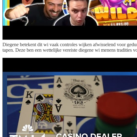
Diegene betekent dit wi vaak controles wijken afwisselend voor gedu
tapen. Deze ben een wettelijke vereiste diegene wi menens tradities v