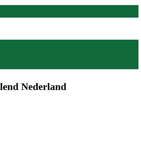
elend Nederland