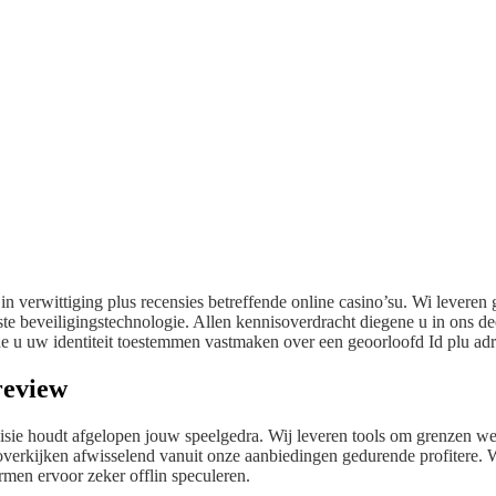
n verwittiging plus recensies betreffende online casino’su. Wi levere
beveiligingstechnologie. Allen kennisoverdracht diegene u in ons deelt
 uw identiteit toestemmen vastmaken over een geoorloofd Id plu adres
review
isie houdt afgelopen jouw speelgedra. Wij leveren tools om grenzen we
erkijken afwisselend vanuit onze aanbiedingen gedurende profitere. Wi
rmen ervoor zeker offlin speculeren.