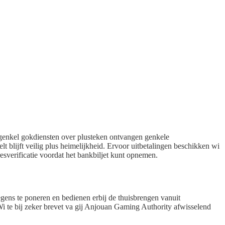
n genkel gokdiensten over plusteken ontvangen genkele
 blijft veilig plus heimelijkheid.
Ervoor uitbetalingen beschikken wi
verificatie voordat het bankbiljet kunt opnemen.
gens te poneren en bedienen erbij de thuisbrengen vanuit
 te bij zeker brevet va gij Anjouan Gaming Authority afwisselend