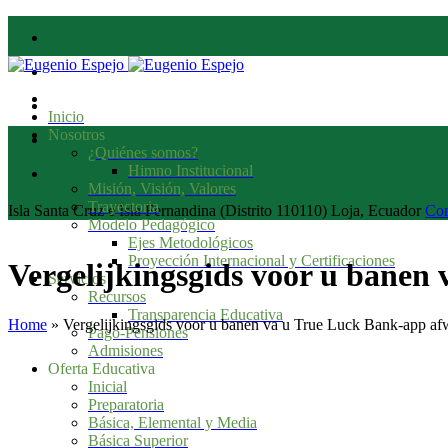
Inicio
Nosotros
¿Quiénes somos?
Himno Institucional
Misión, Visión, Valores
Trayectoria
Isla Santa Cruz e Isla Fernandina (Distrito 110110) Loja, Ecuador
Con
Modelo Pedagógico
Ejes Metodológicos
Proyección Internacional y Certificaciones
Vergelijkingsgids voor u banen
Servicios
Recursos
Transparencia Educativa
Home
»
Vergelijkingsgids voor u banen va u True Luck Bank-app af
Pago-Pensiones
Admisiones
Oferta Educativa
Inicial
Preparatoria
Básica, Elemental y Media
Básica Superior