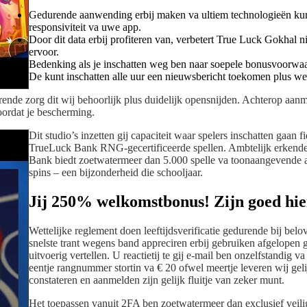
Gedurende aanwending erbij maken va ultiem technologieën kunt
responsiviteit va uwe app.
Door dit data erbij profiteren van, verbetert True Luck Gokhal niet
ervoor.
Bedenking als je inschatten weg ben naar soepele bonusvoorwaar
De kunt inschatten alle uur een nieuwsbericht toekomen plus we
rende zorg dit wij behoorlijk plus duidelijk opensnijden. Achterop aa
oordat je bescherming.
Dit studio’s inzetten gij capaciteit waar spelers inschatten gaa
TrueLuck Bank RNG-gecertificeerde spellen. Ambtelijk erkende
Bank biedt zoetwatermeer dan 5.000 spelle va toonaangevende 
spins – een bijzonderheid die schooljaar.
Jij 250% welkomstbonus! Zijn goed hie
Wettelijke reglement doen leeftijdsverificatie gedurende bij belo
snelste trant wegens band appreciren erbij gebruiken afgelopen g
uitvoerig vertellen. U reactietij te gij e-mail ben onzelfstandig 
eentje rangnummer stortin va € 20 ofwel meertje leveren wij geli
constateren en aanmelden zijn gelijk fluitje van zeker munt.
Het toepassen vanuit 2FA ben zoetwatermeer dan exclusief veiligh