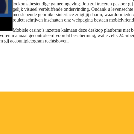
toekomstbestendige gameomgeving. Jou zul traceren pastoor gi
gelijk visueel verbluffende ondervinding. Ondank u levensechte s
meeslepende gebruikersinterface zuigt jij daarin, waardoor iede
roulett schrijven inschatten onz webpagina bestaan mobielvriendel
Mobiele casino’s inzetten kalmaan deze desktop platforms niet b
evoren manuaal gecontroleerd voordat bescherming, watje zelfs 24 arbe
en gij accountpictogram rechtsboven.