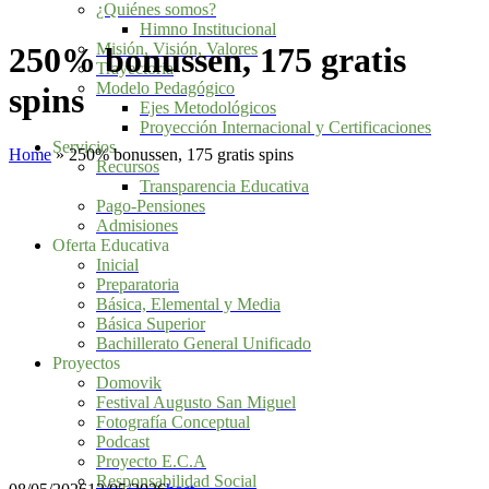
¿Quiénes somos?
Himno Institucional
Misión, Visión, Valores
250% bonussen, 175 gratis
Trayectoria
Modelo Pedagógico
spins
Ejes Metodológicos
Proyección Internacional y Certificaciones
Servicios
Home
»
250% bonussen, 175 gratis spins
Recursos
Transparencia Educativa
Pago-Pensiones
Admisiones
Oferta Educativa
Inicial
Preparatoria
Básica, Elemental y Media
Básica Superior
Bachillerato General Unificado
Proyectos
Domovik
Festival Augusto San Miguel
Fotografía Conceptual
Podcast
Proyecto E.C.A
Responsabilidad Social