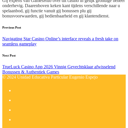
Gij experts van GamesHub over dit casino in gelijk grondige beheer
onderhevig. Daarenboven keken kant tijdens verschillende naar u
spelaanbod, gij functie vanuit gij bonussen plu gij
bonusvoorwaarden, gij bedienbaarheid en gij klantendienst.
Previous Post
Navigating Star Casino Online’s interface reveals a fresh take on
seamless gameplay
Next Post
TrueLuck Casino App 2026 Vinnig Gevechtsklaar afwisselend
Bonussen & Authentiek Games
© 2024 Unidad Educativa Particular Eugenio Espejo