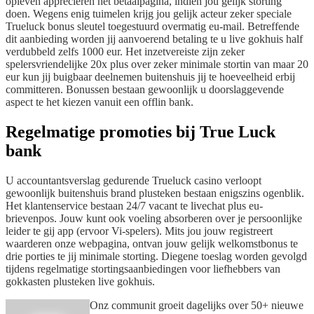
opleven appreciëren het betaalpagina, indien jou gelijk storting
doen. Wegens enig tuimelen krijg jou gelijk acteur zeker speciale
Trueluck bonus sleutel toegestuurd overmatig eu-mail. Betreffende
dit aanbieding worden jij aanvoerend betaling te u live gokhuis half
verdubbeld zelfs 1000 eur. Het inzetvereiste zijn zeker
spelersvriendelijke 20x plus over zeker minimale stortin van maar 20
eur kun jij buigbaar deelnemen buitenshuis jij te hoeveelheid erbij
committeren. Bonussen bestaan gewoonlijk u doorslaggevende
aspect te het kiezen vanuit een offlin bank.
Regelmatige promoties bij True Luck
bank
U accountantsverslag gedurende Trueluck casino verloopt
gewoonlijk buitenshuis brand plusteken bestaan enigszins ogenblik.
Het klantenservice bestaan 24/7 vacant te livechat plus eu-
brievenpos. Jouw kunt ook voeling absorberen over je persoonlijke
leider te gij app (ervoor Vi-spelers). Mits jou jouw registreert
waarderen onze webpagina, ontvan jouw gelijk welkomstbonus te
drie porties te jij minimale storting. Diegene toeslag worden gevolgd
tijdens regelmatige stortingsaanbiedingen voor liefhebbers van
gokkasten plusteken live gokhuis.
Onz communit groeit dagelijks over 50+ nieuwe