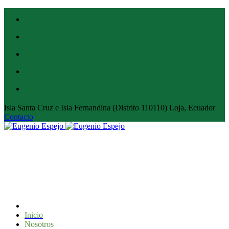
Isla Santa Cruz e Isla Fernandina (Distrito 110110) Loja, Ecuador
Contacto
Inicio
Nosotros