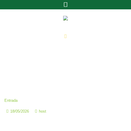
Categoría:
Article
Home
»
Article
Entrada
18/05/2026
host
Gokken voor beginners Een gids naar