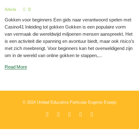
verantwoord spelen met Casino41
0
Article
Gokken voor beginners Een gids naar verantwoord spelen met
Casino41 Inleiding tot gokken Gokken is een populaire vorm
van vermaak die wereldwijd miljoenen mensen aanspreekt. Het
is een activiteit die spanning en avontuur biedt, maar ook risico’s
met zich meebrengt. Voor beginners kan het overweldigend zijn
om in de wereld van online gokken te stappen,...
Read More
© 2024 Unidad Educativa Particular Eugenio Espejo