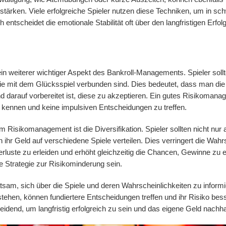
 stärken. Viele erfolgreiche Spieler nutzen diese Techniken, um in 
ch entscheidet die emotionale Stabilität oft über den langfristigen Erfo
gement im Glücksspiel
n weiterer wichtiger Aspekt des Bankroll-Managements. Spieler sollt
ie mit dem Glücksspiel verbunden sind. Dies bedeutet, dass man die 
nd darauf vorbereitet ist, diese zu akzeptieren. Ein gutes Risikomana
 kennen und keine impulsiven Entscheidungen zu treffen.
m Risikomanagement ist die Diversifikation. Spieler sollten nicht nur a
 ihr Geld auf verschiedene Spiele verteilen. Dies verringert die Wahr
rluste zu erleiden und erhöht gleichzeitig die Chancen, Gewinne zu er
ve Strategie zur Risikominderung sein.
tsam, sich über die Spiele und deren Wahrscheinlichkeiten zu informie
ehen, können fundiertere Entscheidungen treffen und ihr Risiko bes
idend, um langfristig erfolgreich zu sein und das eigene Geld nachh