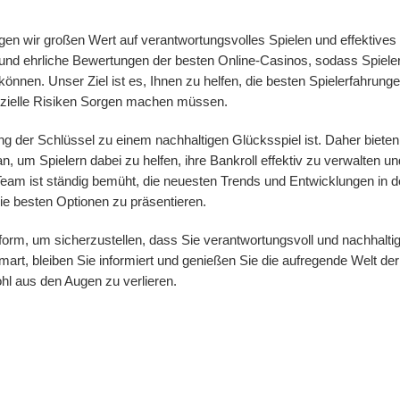
egen wir großen Wert auf verantwortungsvolles Spielen und effektiv
und ehrliche Bewertungen der besten Online-Casinos, sodass Spieler
können. Unser Ziel ist es, Ihnen zu helfen, die besten Spielerfahrun
anzielle Risiken Sorgen machen müssen.
ng der Schlüssel zu einem nachhaltigen Glücksspiel ist. Daher bieten 
, um Spielern dabei zu helfen, ihre Bankroll effektiv zu verwalten u
eam ist ständig bemüht, die neuesten Trends und Entwicklungen in 
ie besten Optionen zu präsentieren.
form, um sicherzustellen, dass Sie verantwortungsvoll und nachhalti
art, bleiben Sie informiert und genießen Sie die aufregende Welt de
ohl aus den Augen zu verlieren.
ST
asino App 2026 Vinnig
Boomzino Casino Italia L