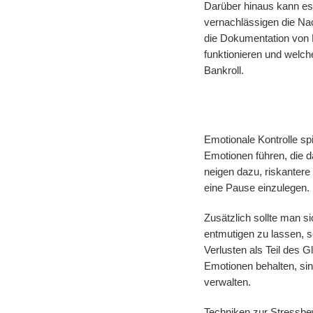
Darüber hinaus kann es 
vernachlässigen die Nach
die Dokumentation von 
funktionieren und welch
Bankroll.
Die Bedeutu
Emotionale Kontrolle sp
Emotionen führen, die d
neigen dazu, riskantere
eine Pause einzulegen. E
Zusätzlich sollte man s
entmutigen zu lassen, s
Verlusten als Teil des G
Emotionen behalten, sin
verwalten.
Techniken zur Stressbew