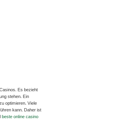
 Casinos. Es bezieht
gung stehen. Ein
zu optimieren. Viele
führen kann. Daher ist
d
beste online casino