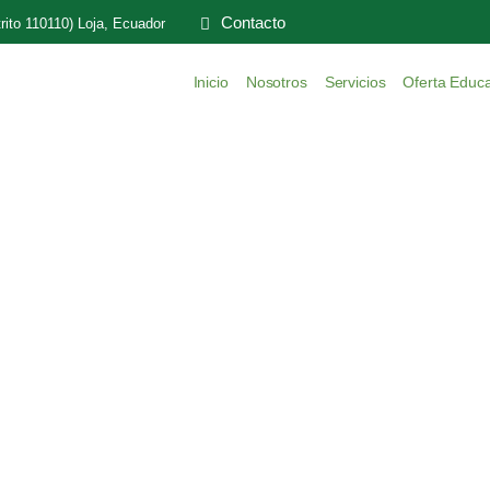
Contacto
rito 110110) Loja, Ecuador
Inicio
Nosotros
Servicios
Oferta Educa
Management im Casino So gehen Sie nachhal
ktives Bankroll-Management im Casino So gehen Sie nachhaltig mit 