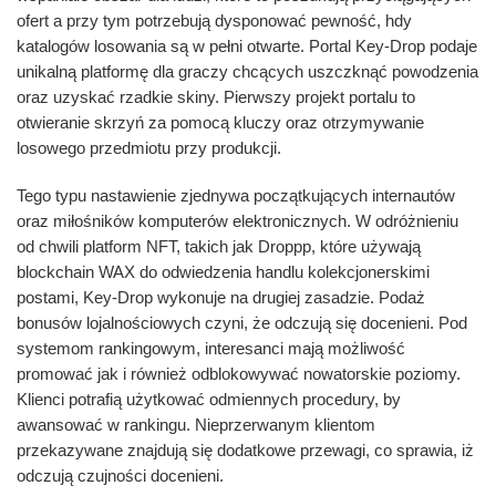
ofert a przy tym potrzebują dysponować pewność, hdy
katalogów losowania są w pełni otwarte. Portal Key-Drop podaje
unikalną platformę dla graczy chcących uszczknąć powodzenia
oraz uzyskać rzadkie skiny. Pierwszy projekt portalu to
otwieranie skrzyń za pomocą kluczy oraz otrzymywanie
losowego przedmiotu przy produkcji.
Tego typu nastawienie zjednywa początkujących internautów
oraz miłośników komputerów elektronicznych. W odróżnieniu
od chwili platform NFT, takich jak Droppp, które używają
blockchain WAX do odwiedzenia handlu kolekcjonerskimi
postami, Key-Drop wykonuje na drugiej zasadzie. Podaż
bonusów lojalnościowych czyni, że odczują się docenieni. Pod
systemom rankingowym, interesanci mają możliwość
promować jak i również odblokowywać nowatorskie poziomy.
Klienci potrafią użytkować odmiennych procedury, by
awansować w rankingu. Nieprzerwanym klientom
przekazywane znajdują się dodatkowe przewagi, co sprawia, iż
odczują czujności docenieni.