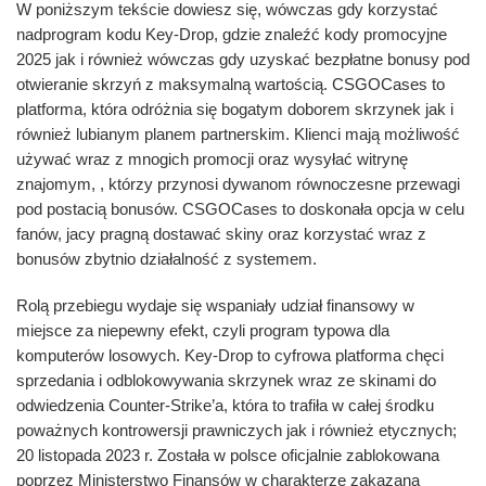
W poniższym tekście dowiesz się, wówczas gdy korzystać
nadprogram kodu Key-Drop, gdzie znaleźć kody promocyjne
2025 jak i również wówczas gdy uzyskać bezpłatne bonusy pod
otwieranie skrzyń z maksymalną wartością. CSGOCases to
platforma, która odróżnia się bogatym doborem skrzynek jak i
również lubianym planem partnerskim. Klienci mają możliwość
używać wraz z mnogich promocji oraz wysyłać witrynę
znajomym, , którzy przynosi dywanom równoczesne przewagi
pod postacią bonusów. CSGOCases to doskonała opcja w celu
fanów, jacy pragną dostawać skiny oraz korzystać wraz z
bonusów zbytnio działalność z systemem.
Rolą przebiegu wydaje się wspaniały udział finansowy w
miejsce za niepewny efekt, czyli program typowa dla
komputerów losowych. Key-Drop to cyfrowa platforma chęci
sprzedania i odblokowywania skrzynek wraz ze skinami do
odwiedzenia Counter-Strike’a, która to trafiła w całej środku
poważnych kontrowersji prawniczych jak i również etycznych;
20 listopada 2023 r. Została w polsce oficjalnie zablokowana
poprzez Ministerstwo Finansów w charakterze zakazana