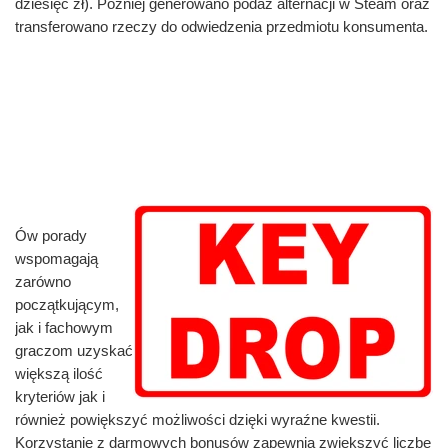
dziesięć zł). Później generowano podaż alternacji w Steam oraz
transferowano rzeczy do odwiedzenia przedmiotu konsumenta.
Cs2 dzisiaj | Decydujące
funkcjonalności platformy
Key-Drop
Ów porady
wspomagają
zarówno
początkującym,
jak i fachowym
graczom uzyskać
większą ilość
kryteriów jak i
również powiększyć możliwości dzięki wyraźne kwestii.
Korzystanie z darmowych bonusów zapewnia zwiększyć liczbę