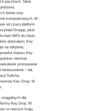
ch paczkach. Takie
zjednywa
ych fanów oraz
gierek komputerowych. W
wie od czasu platform
przykład Droppp, jakie
ckchain WAX do zbytu
kimi artykułami, Key-
je na odrębnej
oprawka statusu Key-
 polskim nieomal
jakiekolwiek promowanie
st niedozwolone – tak
cji Twitcha.
serwerów Key–Drop. W
e.
 osiągalnych dla
atformy Key Drop. W
ości w naszym kraju,