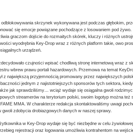
 odblokowywania skrzynek wykonywana jest podczas głębokim, prz
nować się emocje powiązane pochodzące z losowaniem pod żywo. K
żliwia graczom dojście do rozmaitych skórek, kluczy i różnych ustroj
iwości wyodrębnia Key-Drop wraz z różnych platform takie, owo pros
osiągalnych urządzeń.
decydowało czujności wpisać chodliwą stronę internetową wraz z s
estru wbrew prawu portali hazardowych. Przemowa na temat KeyDropi
ł z największą przyjemnością promowany przez największych polsk
 baczności jednym z najistotniejszych sponsorów tych sektora, ki
akże jak sprawdziliśmy… wciąż wydaje się osiągalna gwoli rodzimyc
powych streamerów na terytorium polski, swoim logotyp można też s
al FAME MMA. W charakterze redakcja skontaktowaliśmy uwagi poc
 gwoli zdobycia drobiazgowych danych w naszej sprawy.
żytkownika w Key-Drop wydaje się być niezbędne w celu żywiołoweg
zebieg rejestracji oraz logowania umożliwia kontrahentom na wejście