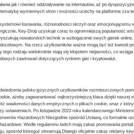
ania jak i również oddziaływanie na internautów, aż po dyspozycyjn
tematykę wymiennych stron i możności uciechy na platformie zza ter
 systemowi losowania, różnorodności skrzyń oraz emocjonującemu
ergicznie, Key-Drop uzyskuje coraz to ogromniejszą popularność wś
wyszukują nowatorskich technik w wzbogacenie swych gierek online, 
ocelowym. Na rzecz użytkowników ważne mogą być też kwestii po
 tego rodzaju wielokrotnie stają się kłopotem niejasności, co wciąga 
sądowych zawirowań dotyczących rynkiem gier i kryptowalut.
lość wiadomości Gry wirtualne
dwiedzenia polsko języcznych uzytkowników rozmieszczonych pomija
okie, ażeby zagwarantować najkorzystniejszą klasa dzięki naszej st
lość wiadomości danych empirycznych o plikach cookie, wraz z któ
rzy ustawieniach. Po listopadzie 2023 roku kalendarzowego Minister
Serwerów Hazardowych Niezgodnie spośród Ustawą, co formalnie uzn
hazardowe. Wedle regulaminu twitch mają zakaz promowania portali 
u, spośród któregoż streamują.Dlatego oficjalnie zakaz reklamy key