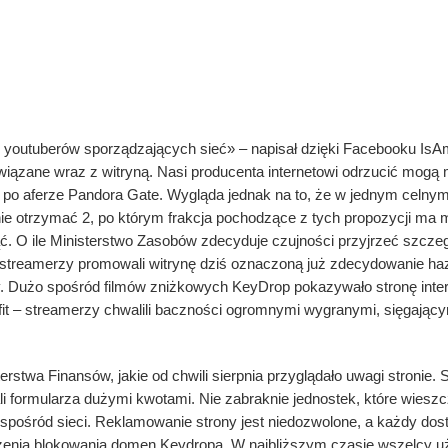
sty Dostęp do odwiedzenia Un
 youtuberów sporządzających sieć» – napisał dzięki Facebooku IsA
owiązane wraz z witryną. Nasi producenta internetowi odrzucić mog
i po aferze Pandora Gate. Wygląda jednak na to, że w jednym celnym
ie otrzymać 2, po którym frakcja pochodzące z tych propozycji ma m
. O ile Ministerstwo Zasobów zdecyduje czujności przyjrzeć szcze
i streamerzy promowali witrynę dziś oznaczoną już zdecydowanie 
. Dużo spośród filmów zniżkowych KeyDrop pokazywało stronę inte
it – streamerzy chwalili baczności ogromnymi wygranymi, sięgającym
erstwa Finansów, jakie od chwili sierpnia przyglądało uwagi stronie. 
ali formularza dużymi kwotami. Nie zabraknie jednostek, które wies
spośród sieci. Reklamowanie strony jest niedozwolone, a każdy dost
zenia blokowania domen Keydropa. W najbliższym czasie wszelcy 