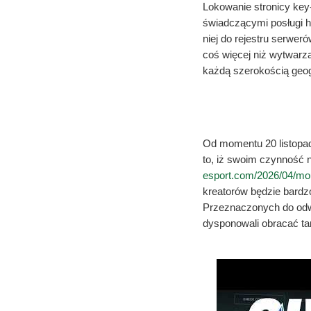
Lokowanie stronicy key-
świadczącymi posługi 
niej do rejestru serwe
coś więcej niż wytwarz
każdą szerokością geog
Poszukaj 
Od momentu 20 listopad
to, iż swoim czynność n
esport.com/2026/04/mou
kreatorów będzie bardz
Przeznaczonych do odw
dysponowali obracać tam