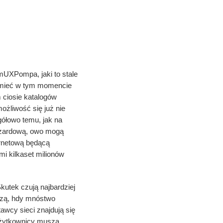
ikalnych
mUXPompa, jaki to stale
ą mieć w tym momencie
 ciosie katalogów
ożliwość się już nie
gółowo temu, jak na
hazardową, owo mogą
rnetową będącą
i kilkaset milionów
Skutek czują najbardziej
zczą, hdy mnóstwo
awcy sieci znajdują się
użytkownicy muszą