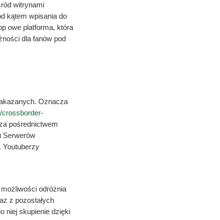
śród witrynami
d kątem wpisania do
p owe platforma, która
żności dla fanów pod
w zakazanych. Oznacza
//crossborder-
 za pośrednictwem
ru Serwerów
 Youtuberzy
e możliwości odróżnia
az z pozostałych
do niej skupienie dzięki