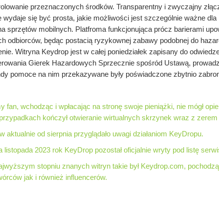
trolowanie przeznaczonych środków. Transparentny i zwyczajny złąc
e wydaje się być prosta, jakie możliwości jest szczególnie ważne dla 
t na sprzętów mobilnych. Platfroma funkcjonująca prócz barierami up
nich odbiorców, będąc postacią ryzykownej zabawy podobnej do hazar
nie​​. Witryna Keydrop jest w całej poniedziałek zapisany do odwied
rowania Gierek Hazardowych Sprzecznie spośród Ustawą, prowadz
 hdy pomoce na nim przekazywane były poświadczone zbytnio zabro
y fan, wchodząc i wpłacając na stronę swoje pieniążki, nie mógł opi
przypadkach kończył otwieranie wirtualnych skrzynek wraz z zerem 
w aktualnie od sierpnia przyglądało uwagi działaniom KeyDropu.
a listopada 2023 rok KeyDrop pozostał oficjalnie wryty pod listę ser
jwyższym stopniu znanych witryn takie był Keydrop.com, pochodzą
órców jak i również influencerów.
Własny Ekwipunek pochodząc