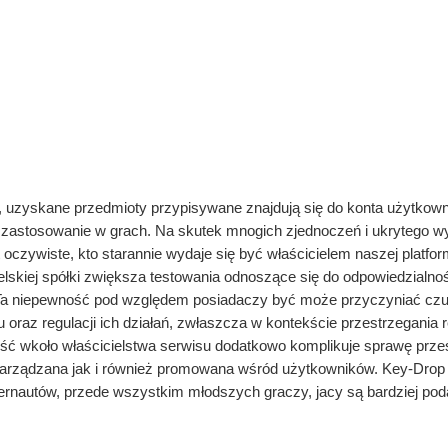
 uzyskane przedmioty przypisywane znajdują się do konta użytkown
 zastosowanie w grach. Na skutek mnogich zjednoczeń i ukrytego wyg
st oczywiste, kto starannie wydaje się być właścicielem naszej platfo
ielskiej spółki zwiększa testowania odnoszące się do odpowiedzialno
Ta niepewność pod względem posiadaczy być może przyczyniać czuj
 oraz regulacji ich działań, zwłaszcza w kontekście przestrzegania r
ść wkoło właścicielstwa serwisu dodatkowo komplikuje sprawę prze
zarządzana jak i również promowana wśród użytkowników. Key-Drop 
ternautów, przede wszystkim młodszych graczy, jacy są bardziej poda