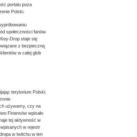
ość portalu poza
enie Polski.
 wypróbowaniu
ród społeczności fanów.
Key-Drop staje się
wiązane z bezpieczną
klientów w całej glob
jąc terytorium Polski.
ronie
rych używamy, czy na
stwo Finansów wpisało
aje tej aktywność w
wpisanych w rejestr
dropa w twitchu w ten