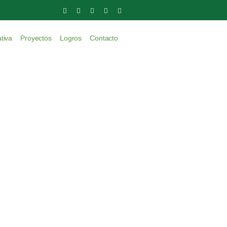
tiva
Proyectos
Logros
Contacto
wu hazard
rd