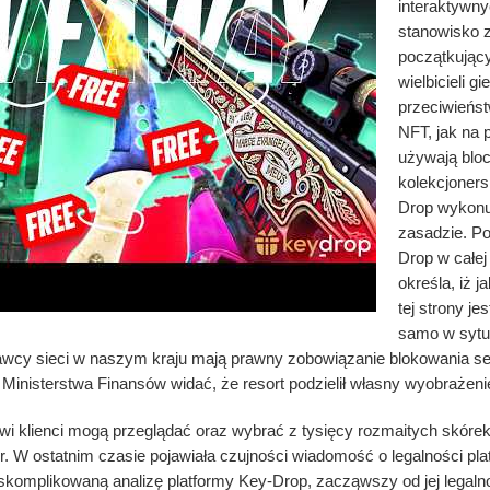
interaktywny
stanowisko 
początkując
wielbicieli 
przeciwieńst
NFT, jak na 
używają blo
kolekcjoners
Drop wykonu
zasadzie. P
Drop w całej
określa, iż 
tej strony je
samo w sytua
wcy sieci w naszym kraju mają prawny zobowiązanie blokowania 
Ministerstwa Finansów widać, że resort podzielił własny wyobrażeni
wi klienci mogą przeglądać oraz wybrać z tysięcy rozmaitych skórek
r. W ostatnim czasie pojawiała czujności wiadomość o legalności pl
 skomplikowaną analizę platformy Key-Drop, zacząwszy od jej legaln