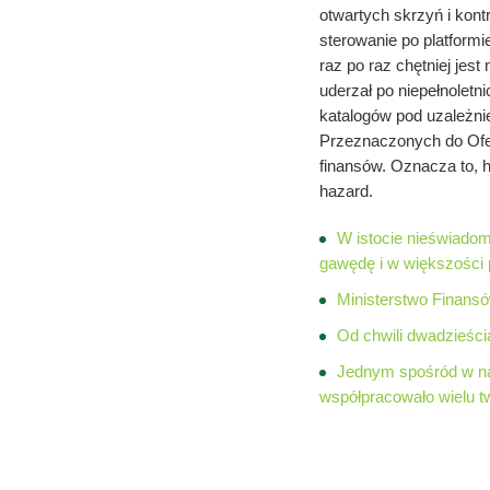
otwartych skrzyń i kon
sterowanie po platformi
raz po raz chętniej jes
uderzał po niepełnolet
katalogów pod uzależnie
Przeznaczonych do Ofe
finansów. Oznacza to,
hazard.
W istocie nieświadom
gawędę i w większości 
Ministerstwo Finansó
Od chwili dwadzieści
Jednym spośród w na
współpracowało wielu tw
Rozbuduj 