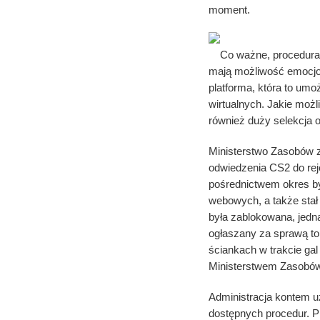
moment.
Co ważne, procedura
mają możliwość emocjo
platforma, która to umo
wirtualnych. Jakie możl
również duży selekcja 
Ministerstwo Zasobów z
odwiedzenia CS2 do rej
pośrednictwem okres by
webowych, a także stał
była zablokowana, jedn
ogłaszany za sprawą to
ściankach w trakcie g
Ministerstwem Zasobów
Administracja kontem u
dostępnych procedur. Pr