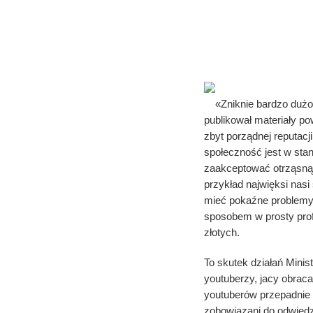
Drop: Pro
Skórek
«Zniknie bardzo dużo
publikował materiały p
zbyt porządnej reputacj
społeczność jest w stan
zaakceptować otrząsnąć
przykład najwięksi nas
mieć pokaźne problemy
sposobem w prosty prof
złotych.
To skutek działań Minist
youtuberzy, jacy obrac
youtuberów przepadnie 
zobowiązani do odwied