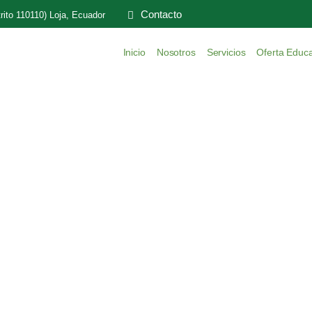
Contacto
rito 110110) Loja, Ecuador
Inicio
Nosotros
Servicios
Oferta Educa
stwo Zasobów blokuje Keydrop za wbrew pra
ome
»
Ministerstwo Zasobów blokuje Keydrop za wbrew prawu haza