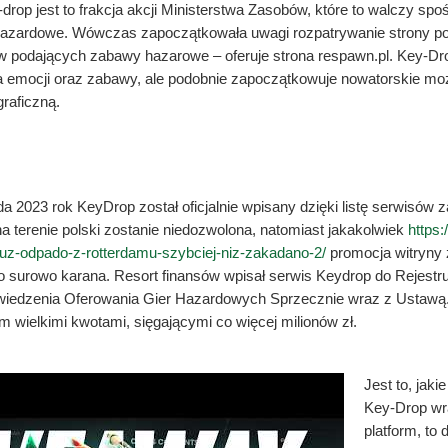
drop jest to frakcja akcji Ministerstwa Zasobów, które to walczy spo
hazardowe. Wówczas zapoczątkowała uwagi rozpatrywanie strony po
rów podających zabawy hazarowe – oferuje strona respawn.pl. Key-Dro
a emocji oraz zabawy, ale podobnie zapoczątkowuje nowatorskie mo
raficzną.
na portalu
a 2023 rok KeyDrop został oficjalnie wpisany dzięki listę serwisó
a terenie polski zostanie niedozwolona, natomiast jakakolwiek
https:
z-odpado-z-rotterdamu-szybciej-niz-zakadano-2/
promocja witryny
o surowo karana. Resort finansów wpisał serwis Keydrop do Rejest
iedzenia Oferowania Gier Hazardowych Sprzecznie wraz z Ustawą.
 wielkimi kwotami, sięgającymi co więcej milionów zł.
Jest to, jaki
Key-Drop wr
platform, to 