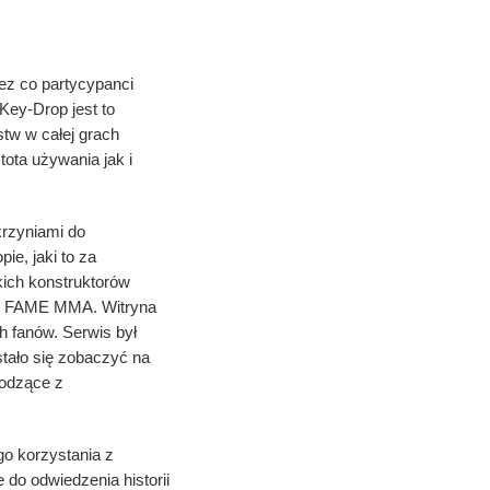
ez co partycypanci
ey-Drop jest to
stw w całej grach
tota używania jak i
krzyniami do
e, jaki to za
ich konstruktorów
edy FAME MMA. Witryna
h fanów. Serwis był
tało się zobaczyć na
hodzące z
o korzystania z
 do odwiedzenia historii