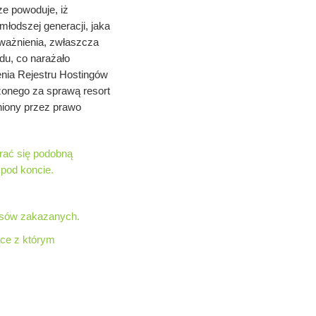
ze powoduje, iż
młodszej generacji, jaka
oważnienia, zwłaszcza
du, co narażało
zenia Rejestru Hostingów
onego za sprawą resort
niony przez prawo
erać się podobną
pod koncie.
wisów zakazanych.
ce z którym
e z Key-