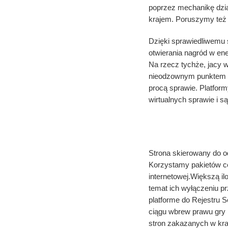
poprzez mechanikę dział
krajem. Poruszymy też 
Dzięki sprawiedliwemu
otwierania nagród w en
Na rzecz tychże, jacy 
nieodzownym punktem d
procą sprawie. Platformy
wirtualnych sprawie i 
Większą i
Strona skierowany do o
Korzystamy pakietów co
internetowej.Większą i
temat ich wyłączeniu p
platforme do Rejestru 
ciągu wbrew prawu gry 
stron zakazanych w kraj