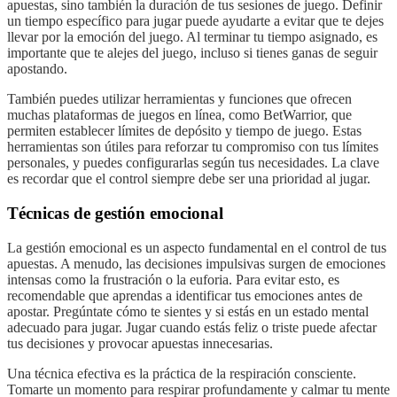
apuestas, sino también la duración de tus sesiones de juego. Definir
un tiempo específico para jugar puede ayudarte a evitar que te dejes
llevar por la emoción del juego. Al terminar tu tiempo asignado, es
importante que te alejes del juego, incluso si tienes ganas de seguir
apostando.
También puedes utilizar herramientas y funciones que ofrecen
muchas plataformas de juegos en línea, como BetWarrior, que
permiten establecer límites de depósito y tiempo de juego. Estas
herramientas son útiles para reforzar tu compromiso con tus límites
personales, y puedes configurarlas según tus necesidades. La clave
es recordar que el control siempre debe ser una prioridad al jugar.
Técnicas de gestión emocional
La gestión emocional es un aspecto fundamental en el control de tus
apuestas. A menudo, las decisiones impulsivas surgen de emociones
intensas como la frustración o la euforia. Para evitar esto, es
recomendable que aprendas a identificar tus emociones antes de
apostar. Pregúntate cómo te sientes y si estás en un estado mental
adecuado para jugar. Jugar cuando estás feliz o triste puede afectar
tus decisiones y provocar apuestas innecesarias.
Una técnica efectiva es la práctica de la respiración consciente.
Tomarte un momento para respirar profundamente y calmar tu mente