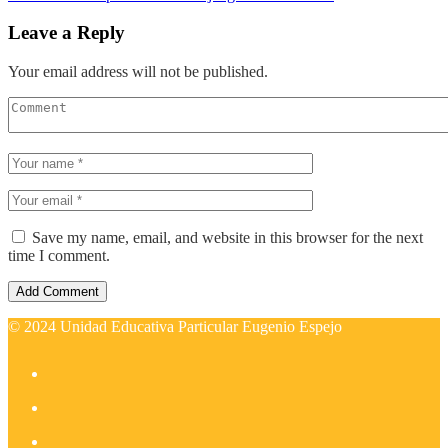
Leave a Reply
Your email address will not be published.
Save my name, email, and website in this browser for the next
time I comment.
© 2024 Unidad Educativa Particular Eugenio Espejo