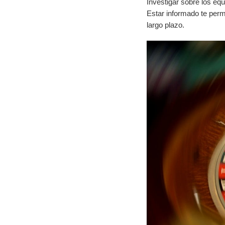
Investigar sobre los equ
Estar informado te permi
largo plazo.