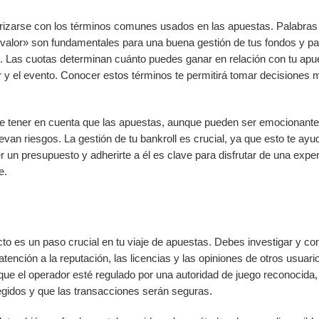
iarizarse con los términos comunes usados en las apuestas. Palabra
valor» son fundamentales para una buena gestión de tus fondos y p
 Las cuotas determinan cuánto puedes ganar en relación con tu apue
r y el evento. Conocer estos términos te permitirá tomar decisiones
nte tener en cuenta que las apuestas, aunque pueden ser emocionant
evan riesgos. La gestión de tu bankroll es crucial, ya que esto te ayu
er un presupuesto y adherirte a él es clave para disfrutar de una exp
e.
 un operador de apuestas adecuad
cto es un paso crucial en tu viaje de apuestas. Debes investigar y co
tención a la reputación, las licencias y las opiniones de otros usuar
 que el operador esté regulado por una autoridad de juego reconocida,
egidos y que las transacciones serán seguras.