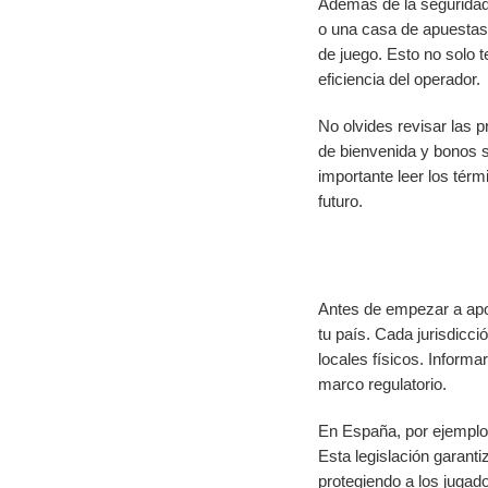
Además de la seguridad
o una casa de apuestas 
de juego. Esto no solo 
eficiencia del operador.
No olvides revisar las 
de bienvenida y bonos s
importante leer los tér
futuro.
Conocer las
Antes de empezar a apos
tu país. Cada jurisdicci
locales físicos. Informa
marco regulatorio.
En España, por ejemplo,
Esta legislación garant
protegiendo a los jugad