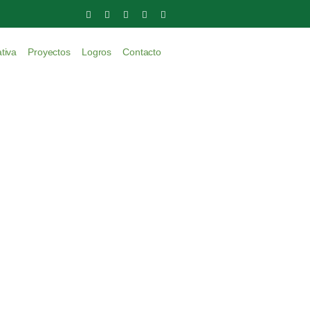
tiva
Proyectos
Logros
Contacto
as apuestas
tas