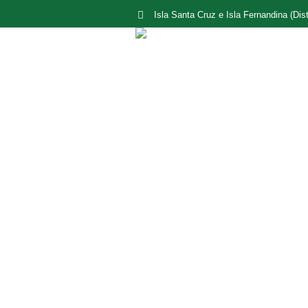
Isla Santa Cruz e Isla Fernandina (Dist
Guía para 
H