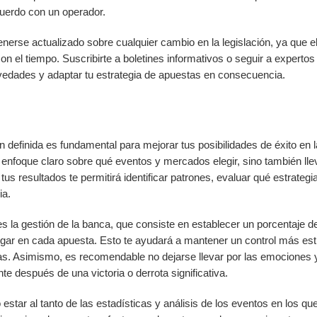
uerdo con un operador.
rse actualizado sobre cualquier cambio en la legislación, ya que e
on el tiempo. Suscribirte a boletines informativos o seguir a experto
ovedades y adaptar tu estrategia de apuestas en consecuencia.
na estrategia de apuestas efectiva
n definida es fundamental para mejorar tus posibilidades de éxito en 
 enfoque claro sobre qué eventos y mercados elegir, sino también llev
tus resultados te permitirá identificar patrones, evaluar qué estrategi
ia.
s la gestión de la banca, que consiste en establecer un porcentaje de 
sgar en cada apuesta. Esto te ayudará a mantener un control más estr
as. Asimismo, es recomendable no dejarse llevar por las emociones y
e después de una victoria o derrota significativa.
star al tanto de las estadísticas y análisis de los eventos en los qu