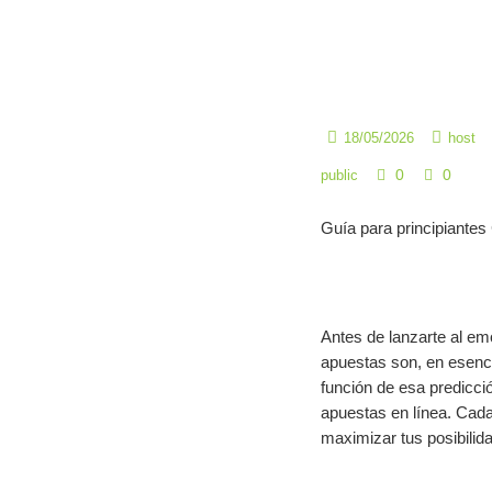
18/05/2026
host
0
0
public
Guía para principiantes
Entender lo
Antes de lanzarte al e
apuestas son, en esenci
función de esa predicció
apuestas en línea. Cada
maximizar tus posibilid