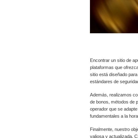
Utilizar un s
Encontrar un sitio de ap
plataformas que ofrezc
sitio está diseñado par
estándares de seguridad 
Además, realizamos com
de bonos, métodos de pag
operador que se adapte
fundamentales a la hora 
Finalmente, nuestro obje
valiosa y actualizada. 