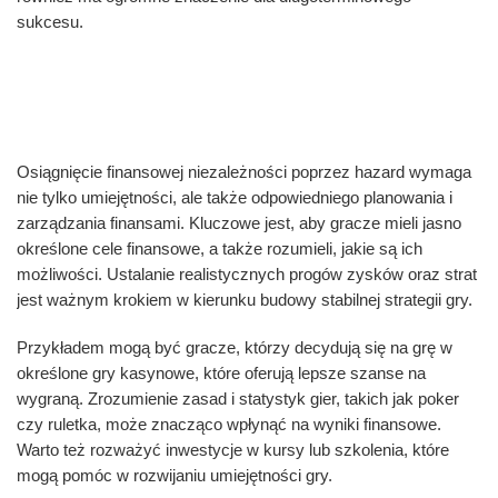
sukcesu.
Finansowa niezależność
poprzez hazard
Osiągnięcie finansowej niezależności poprzez hazard wymaga
nie tylko umiejętności, ale także odpowiedniego planowania i
zarządzania finansami. Kluczowe jest, aby gracze mieli jasno
określone cele finansowe, a także rozumieli, jakie są ich
możliwości. Ustalanie realistycznych progów zysków oraz strat
jest ważnym krokiem w kierunku budowy stabilnej strategii gry.
Przykładem mogą być gracze, którzy decydują się na grę w
określone gry kasynowe, które oferują lepsze szanse na
wygraną. Zrozumienie zasad i statystyk gier, takich jak poker
czy ruletka, może znacząco wpłynąć na wyniki finansowe.
Warto też rozważyć inwestycje w kursy lub szkolenia, które
mogą pomóc w rozwijaniu umiejętności gry.