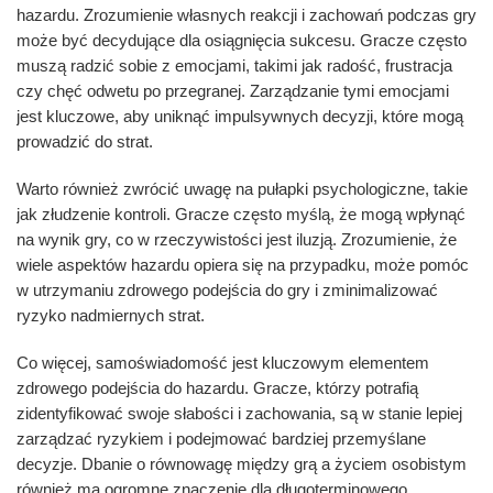
hazardu. Zrozumienie własnych reakcji i zachowań podczas gry
może być decydujące dla osiągnięcia sukcesu. Gracze często
muszą radzić sobie z emocjami, takimi jak radość, frustracja
czy chęć odwetu po przegranej. Zarządzanie tymi emocjami
jest kluczowe, aby uniknąć impulsywnych decyzji, które mogą
prowadzić do strat.
Warto również zwrócić uwagę na pułapki psychologiczne, takie
jak złudzenie kontroli. Gracze często myślą, że mogą wpłynąć
na wynik gry, co w rzeczywistości jest iluzją. Zrozumienie, że
wiele aspektów hazardu opiera się na przypadku, może pomóc
w utrzymaniu zdrowego podejścia do gry i zminimalizować
ryzyko nadmiernych strat.
Co więcej, samoświadomość jest kluczowym elementem
zdrowego podejścia do hazardu. Gracze, którzy potrafią
zidentyfikować swoje słabości i zachowania, są w stanie lepiej
zarządzać ryzykiem i podejmować bardziej przemyślane
decyzje. Dbanie o równowagę między grą a życiem osobistym
również ma ogromne znaczenie dla długoterminowego