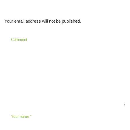
Leave a Reply
Your email address will not be published.