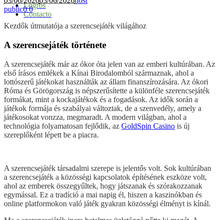
03/06/2026
03/06/2026
host
Logros
public
0
0
Contacto
Kezdők útmutatója a szerencsejáték világához
A szerencsejáték története
A szerencsejáték már az ókor óta jelen van az emberi kultúrában. Az
első írásos emlékek a Kínai Birodalomból származnak, ahol a
lottószerű játékokat használták az állam finanszírozására. Az ókori
Róma és Görögország is népszerűsítette a különféle szerencsejáték
formákat, mint a kockajátékok és a fogadások. Az idők során a
játékok formája és szabályai változtak, de a szenvedély, amely a
játékosokat vonzza, megmaradt. A modern világban, ahol a
technológia folyamatosan fejlődik, az
GoldSpin Casino
is új
szereplőként lépett be a piacra.
A szerencsejáték társadalmi szerepe is jelentős volt. Sok kultúrában
a szerencsejáték a közösségi kapcsolatok építésének eszköze volt,
ahol az emberek összegyűltek, hogy játszanak és szórakozzanak
egymással. Ez a tradíció a mai napig él, hiszen a kaszinókban és
online platformokon való játék gyakran közösségi élményt is kínál.