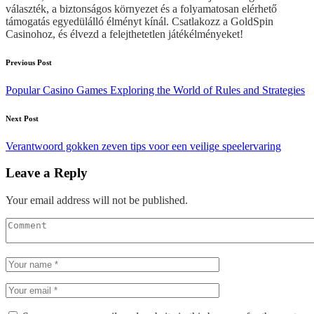
választék, a biztonságos környezet és a folyamatosan elérhető
támogatás egyedülálló élményt kínál. Csatlakozz a GoldSpin
Casinohoz, és élvezd a felejthetetlen játékélményeket!
Previous Post
Popular Casino Games Exploring the World of Rules and Strategies
Next Post
Verantwoord gokken zeven tips voor een veilige speelervaring
Leave a Reply
Your email address will not be published.