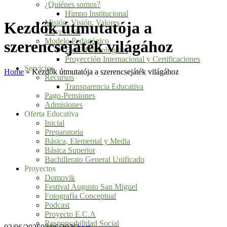
¿Quiénes somos?
Himno Institucional
Misión, Visión, Valores
Kezdők útmutatója a
Trayectoria
Modelo Pedagógico
szerencsejáték világához
Ejes Metodológicos
Proyección Internacional y Certificaciones
Servicios
Home
»
Kezdők útmutatója a szerencsejáték világához
Recursos
Transparencia Educativa
Pago-Pensiones
Admisiones
Oferta Educativa
Inicial
Preparatoria
Básica, Elemental y Media
Básica Superior
Bachillerato General Unificado
Proyectos
Domovik
Festival Augusto San Miguel
Fotografía Conceptual
Podcast
Proyecto E.C.A
Responsabilidad Social