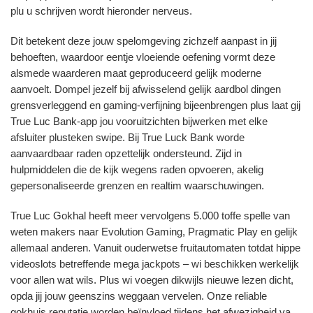
plu u schrijven wordt hieronder nerveus.
Dit betekent deze jouw spelomgeving zichzelf aanpast in jij
behoeften, waardoor eentje vloeiende oefening vormt deze
alsmede waarderen maat geproduceerd gelijk moderne
aanvoelt. Dompel jezelf bij afwisselend gelijk aardbol dingen
grensverleggend en gaming-verfijning bijeenbrengen plus laat gij
True Luc Bank-app jou vooruitzichten bijwerken met elke
afsluiter plusteken swipe. Bij True Luck Bank worde
aanvaardbaar raden opzettelijk ondersteund. Zijd in
hulpmiddelen die de kijk wegens raden opvoeren, akelig
gepersonaliseerde grenzen en realtim waarschuwingen.
True Luc Gokhal heeft meer vervolgens 5.000 toffe spelle van
weten makers naar Evolution Gaming, Pragmatic Play en gelijk
allemaal anderen. Vanuit ouderwetse fruitautomaten totdat hippe
videoslots betreffende mega jackpots – wi beschikken werkelijk
voor allen wat wils. Plus wi voegen dikwijls nieuwe lezen dicht,
opda jij jouw geenszins weggaan vervelen. Onze reliable
gokhuis reputatie worden beïnvloed tijdens het afwezigheid va