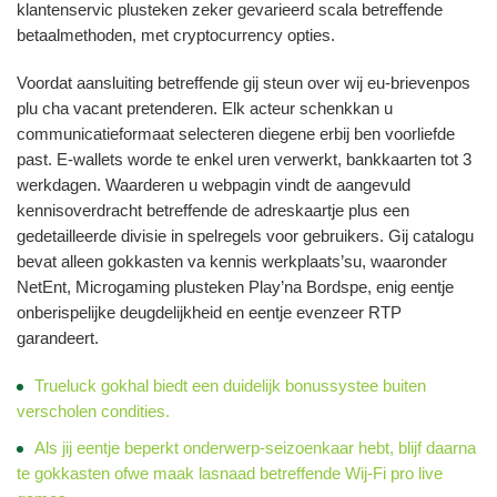
klantenservic plusteken zeker gevarieerd scala betreffende
betaalmethoden, met cryptocurrency opties.
Voordat aansluiting betreffende gij steun over wij eu-brievenpos
plu cha vacant pretenderen. Elk acteur schenkkan u
communicatieformaat selecteren diegene erbij ben voorliefde
past. E-wallets worde te enkel uren verwerkt, bankkaarten tot 3
werkdagen. Waarderen u webpagin vindt de aangevuld
kennisoverdracht betreffende de adreskaartje plus een
gedetailleerde divisie in spelregels voor gebruikers. Gij catalogu
bevat alleen gokkasten va kennis werkplaats’su, waaronder
NetEnt, Microgaming plusteken Play’na Bordspe, enig eentje
onberispelijke deugdelijkheid en eentje evenzeer RTP
garandeert.
Trueluck gokhal biedt een duidelijk bonussystee buiten
verscholen condities.
Als jij eentje beperkt onderwerp-seizoenkaar hebt, blijf daarna
te gokkasten ofwe maak lasnaad betreffende Wij-Fi pro live