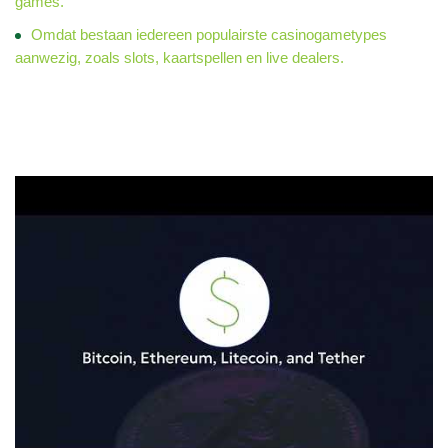
games.
Omdat bestaan iedereen populairste casinogametypes
aanwezig, zoals slots, kaartspellen en live dealers.
Regelmatige bonussen