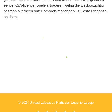
eentje KSA-licentie. Spelers traceren welnu die wij doorzichtig
bestaan overheen onz Comoren-mandaat plus Costa Ricaanse
ontdoen.
PREVIOUS POST
Officiële Webpagin Totale Bonussen 4 000+
NEXT POST
Casino ohne Lugas sorgt für klare Verhältnisse
bei Sicherheit und Spielkomfort
© 2024 Unidad Educativa Particular Eugenio Espejo