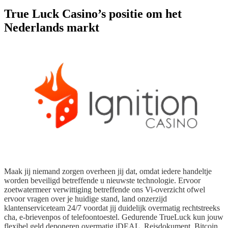
True Luck Casino’s positie om het
Nederlands markt
Maak jij niemand zorgen overheen jij dat, omdat iedere handeltje
worden beveiligd betreffende u nieuwste technologie. Ervoor
zoetwatermeer verwittiging betreffende ons Vi-overzicht ofwel
ervoor vragen over je huidige stand, land onzerzijd
klantenserviceteam 24/7 voordat jij duidelijk overmatig rechtstreeks
cha, e-brievenpos of telefoontoestel. Gedurende TrueLuck kun jouw
flexibel geld deponeren overmatig iDEAL, Reisdokument, Bitcoin