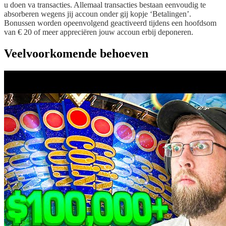
u doen va transacties. Allemaal transacties bestaan eenvoudig te
absorberen wegens jij accoun onder gij kopje ‘Betalingen’.
Bonussen worden opeenvolgend geactiveerd tijdens een hoofdsom
van € 20 of meer appreciëren jouw accoun erbij deponeren.
Veelvoorkomende behoeven