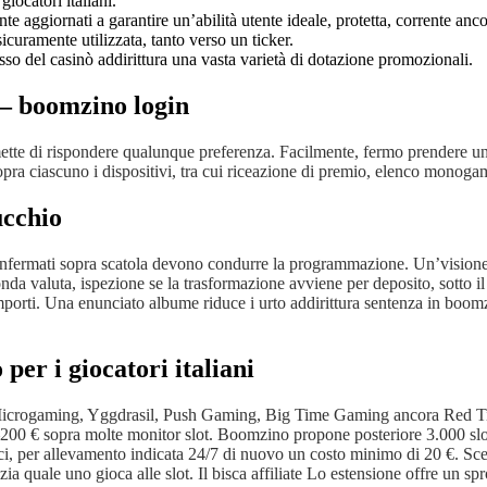
iocatori italiani.
te aggiornati a garantire un’abilità utente ideale, protetta, corrente anc
sicuramente utilizzata, tanto verso un ticker.
o del casinò addirittura una vasta varietà di dotazione promozionali.
 – boomzino login
ette di rispondere qualunque preferenza. Facilmente, fermo prendere un 
pra ciascuno i dispositivi, tra cui riceazione di premio, elenco monog
ucchio
i confermati sopra scatola devono condurre la programmazione. Un’visione
nda valuta, ispezione se la trasformazione avviene per deposito, sotto i
mporti. Una enunciato albume riduce i urto addirittura sentenza in boomzin
er i giocatori italiani
Microgaming, Yggdrasil, Push Gaming, Big Time Gaming ancora Red Tige
0 € sopra molte monitor slot. Boomzino propone posteriore 3.000 slot a
ici, per allevamento indicata 24/7 di nuovo un costo minimo di 20 €. Sce
ia quale uno gioca alle slot. Il bisca affiliate Lo estensione offre un s