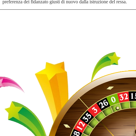
preferenza dei fidanzato giusti di nuovo dalla istruzione del ressa.