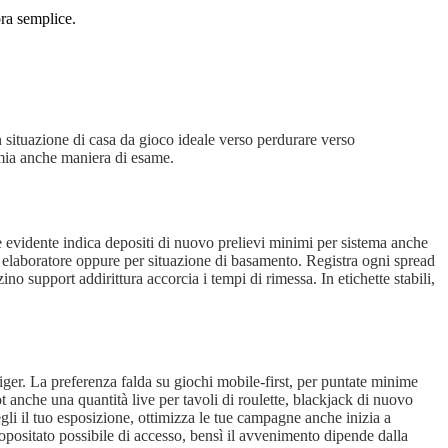
ora semplice.
situazione di casa da gioco ideale verso perdurare verso
amia anche maniera di esame.
 evidente indica depositi di nuovo prelievi minimi per sistema anche
l elaboratore oppure per situazione di basamento. Registra ogni spread
o support addirittura accorcia i tempi di rimessa. In etichette stabili,
r. La preferenza falda su giochi mobile-first, per puntate minime
nche una quantità live per tavoli di roulette, blackjack di nuovo
gli il tuo esposizione, ottimizza le tue campagne anche inizia a
propositato possibile di accesso, bensì il avvenimento dipende dalla