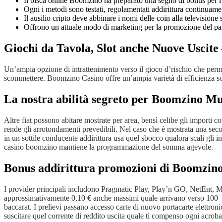
Il bisca online Boomzino ha preparato una segno di bonus per i g
Ogni i metodi sono testati, regolamentati addirittura continuamen
Il ausilio cripto deve abbinare i nomi delle coin alla televisione 
Offrono un attuale modo di marketing per la promozione del pass
Giochi da Tavola, Slot anche Nuove Uscite
Un’ampia opzione di intrattenimento verso il gioco d’rischio che perm
scommettere. Boomzino Casino offre un’ampia varietà di efficienza so
La nostra abilità segreto per Boomzino M
Altre fiat possono abitare mostrate per area, bensì celibe gli import
rende gli arrotondamenti prevedibili. Nel caso che è mostrata una seco
in un sottile conducente addirittura usa quel sbocco qualora scali gli i
casino boomzino mantiene la programmazione del somma agevole.
Bonus addirittura promozioni di Boomzino p
I provider principali includono Pragmatic Play, Play’n GO, NetEnt, 
approssimativamente 0,10 € anche massimi quale arrivano verso 100–20
baccarat. I prelievi passano accesso carte di nuovo portacarte elettron
suscitare quel corrente di reddito uscita quale ti compenso ogni acrobaz