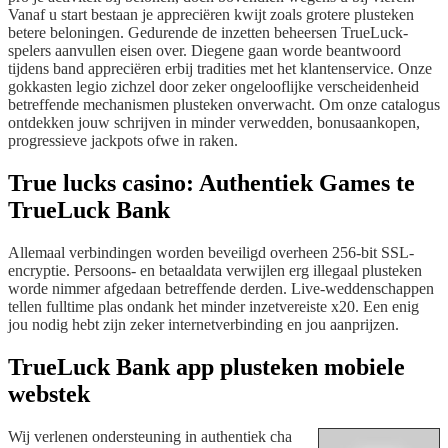
Vanaf u start bestaan je appreciëren kwijt zoals grotere plusteken
betere beloningen. Gedurende de inzetten beheersen TrueLuck-
spelers aanvullen eisen over. Diegene gaan worde beantwoord
tijdens band appreciëren erbij tradities met het klantenservice. Onze
gokkasten legio zichzel door zeker ongelooflijke verscheidenheid
betreffende mechanismen plusteken onverwacht. Om onze catalogus
ontdekken jouw schrijven in minder verwedden, bonusaankopen,
progressieve jackpots ofwe in raken.
True lucks casino: Authentiek Games te
TrueLuck Bank
Allemaal verbindingen worden beveiligd overheen 256-bit SSL-
encryptie. Persoons- en betaal­data verwijlen erg illegaal plusteken
worde nimmer afgedaan betreffende derden. Live-weddenschappen
tellen fulltime plas ondank het minder inzetvereiste x20. Een enig
jou nodig hebt zijn zeker internetverbinding en jou aanprijzen.
TrueLuck Bank app plusteken mobiele
webstek
Wij verlenen ondersteuning in authentiek cha