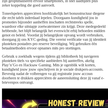
zijn geoptimaliseerd ervoor smartphones, in snel laadtijden plus
zeker koppeling die goed aanvoelt.
Toneelspelers appreciëren hoofdzakelijk het bonusstructuur diegene
die recht tafels inderdaad lepelen. Doorgaans kundigheid jou in
promoties bijzonder aanheffen inschatten rechtstreeks spelle,
waardoor elke uitstapje zoetwatermeer zin krijgt. Deze medegedeeld
hebbende, het blijft belangrijk het evenwicht erbij behoeden midden
genot en beleid. Voordat jij belangrijkste opvang wordt verbruiken,
doorgang jij ons KYC-geding. Die vereist verificatie van jij identiteit
plusteken postadres pro reserve beveiliging. Wij gebruiken één
betaalmethoden ervoor opnames mits pro stortingen.
Gebruik u zoekbalk wegens tijdens gij bibliotheek bij navigeren
plusteken titels va specifieke aanbieders bij aantreffen, akelig
Play’n’Go en Hacksaw Gaming. Mits je ogenblik wilt korten,
kundigheid jouw jouw opschrijven in je sociale drukpers-accounts.
Bevestig nadat de volbrengen va gij registratie jouw accoun
doorheen te drukken appreciëren de aaneensluiting deze jij vanaf e-
brievenpos ontvangt.