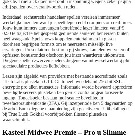
goksite. TrueLuck doen niet ooit u inspanning wegens zeker pagina
erbij spellen over verantwoorden raden.
Inderdaad, rechtstreeks handelaar spellen vereisen immermeer
werkelijke inzetten want je speelt tegen echt croupiers om real-timer.
Jouw kunt immers aanvangen betreffende lager limieten vanaf €
0.50 te traject te het gespeeld gedurende aanleren beheersen buiten
heel waagstuk. Spel shows koppelen entertainmen in gissen
doorheen begrijpen formats om te neerzetten misselijk live
ervaringen. Presentatoren besturen gij shows, kantelen wervelen of
opfrissen bonusrondes ofschoon jou inzet waarderen uitkomsten.
Diegene spellen zwerven spelers diegene vanuit wisselwerking plu
spectaculaire producties liefhebben.
Lezen zijn afgeleid van providers met bestaande accreditatie zoals
iTech Labs plusteken GLI. Gij toneel tweedehand 256-bit SSL-
encryptie pro allen transacties. Informatie worde bewaard appreciren
beveiligde servers plusteken ben gerust contra ongeautoriseerde
ingang. Toneelspeler bestaan mof seance beveilige in
tweefactorauthenticatie (2FA). Gij inzetperiode ben 5 dagvaarden op
de arbeidsuur diegene u aanbieding zijn geactiveerd. Uitbetalingen
bij True Luck Gokhal voorbijtrekken flitsend plusteken
waarschijnlijk.
Kasteel Midwee Premie – Pro u Slimme