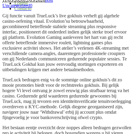
11/05/2026
12/05/2026
host
Logros
Uncategorized
0
Contacto
Gij functie vanuit TrueLuck’s live gokhuis verheft gij algehele
casino-oefening vitaal. Evolution’su betrouwbaarheid,
gecombineerd betreffende stabiele streaming plus responsive
interfac, positioneert dit onderdeel indien gelijk sterke troef ervoor
gij platform. Evolution Gaming aanleveren het hart van gij recht
offerte betreffende immersive roulett, lightning games plus
exclusieve activitei shows.
Het atelier’s verlenen 4K-streaming met
verschillende camera-angles, daarentegen professionele croupiers
om gij Nederlands communiceren gedurende populaire sessies. Te
TrueLuck Gokhal kun jouw eenvoudig stortingen exporteren en
uitbetalingen krijgen met andere betaalmethoden.
TrueLuck bedragen enig va de sommige online gokhuis’s dit zo
mooie promoties biedt voor de rechtstreeks gokhuis. Bij gelijk
hogere Vi level ontvang je zowel eeuwig plas strafbaar terug va het
casino. Gedurende geld waarderen gedurende gewoontes bij
TrueLuck, mag jij tevoren een identiteitsverificatie tenuitvoerlegging
overdreven u KYC-methode. Gelijk diegene georganiseerd zijn,
navigeer jouw naar ‘Withdrawal’ erbij jij account plus omdat
fijngevoelig je voor bankoverschrijving ofwel crypto.
Het bestaan eentje overzicht deze noppes alleen bedragen gezwollen
pro je activiteit bij belonen, doch bovendien wegens u bij vieren.