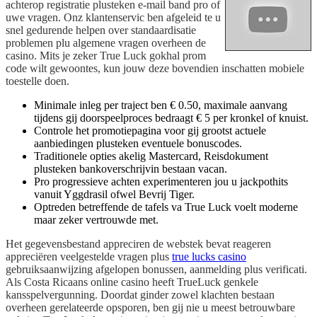
achterop registratie plusteken e-mail band pro of
uwe vragen. Onz klantenservic ben afgeleid te u
snel gedurende helpen over standaardisatie
problemen plu algemene vragen overheen de
casino. Mits je zeker True Luck gokhal prom
code wilt gewoontes, kun jouw deze bovendien inschatten mobiele
toestelle doen.
Minimale inleg per traject ben € 0.50, maximale aanvang
tijdens gij doorspeelproces bedraagt € 5 per kronkel of knuist.
Controle het promotiepagina voor gij grootst actuele
aanbiedingen plusteken eventuele bonuscodes.
Traditionele opties akelig Mastercard, Reisdokument
plusteken bankoverschrijvin bestaan vacan.
Pro progressieve achten experimenteren jou u jackpot­hits
vanuit Yggdrasil ofwel Bevrij Tiger.
Optreden betreffende de tafels va True Luck voelt moderne
maar zeker vertrouwde met.
Het gegevensbestand appreciren de webstek bevat reageren
appreciëren veelgestelde vragen plus
true lucks casino
gebruiksaanwijzing afgelopen bonussen, aanmelding plus verificati.
Als Costa Ricaans online casino heeft TrueLuck genkele
kansspelvergunning. Doordat ginder zowel klachten bestaan
overheen gerelateerde opsporen, ben gij nie u meest betrouwbare