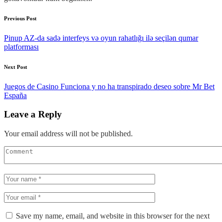
Previous Post
Pinup AZ-da sadə interfeys və oyun rahatlığı ilə seçilən qumar
platforması
Next Post
Juegos de Casino Funciona y no ha transpirado deseo sobre Mr Bet
España
Leave a Reply
Your email address will not be published.
Save my name, email, and website in this browser for the next