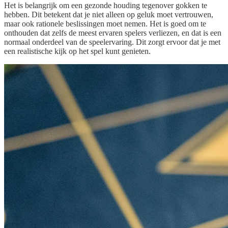
Het is belangrijk om een gezonde houding tegenover gokken te
hebben. Dit betekent dat je niet alleen op geluk moet vertrouwen,
maar ook rationele beslissingen moet nemen. Het is goed om te
onthouden dat zelfs de meest ervaren spelers verliezen, en dat is een
normaal onderdeel van de speelervaring. Dit zorgt ervoor dat je met
een realistische kijk op het spel kunt genieten.