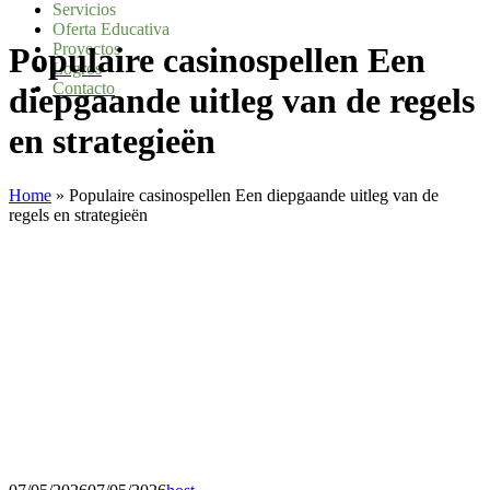
Servicios
Oferta Educativa
Proyectos
Populaire casinospellen Een
Logros
Contacto
diepgaande uitleg van de regels
en strategieën
Home
»
Populaire casinospellen Een diepgaande uitleg van de
regels en strategieën