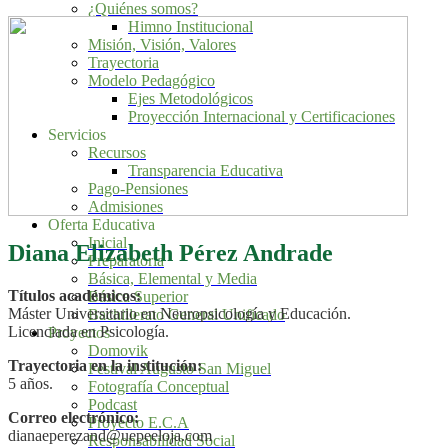
¿Quiénes somos?
Himno Institucional
Misión, Visión, Valores
Trayectoria
Modelo Pedagógico
Ejes Metodológicos
Proyección Internacional y Certificaciones
Servicios
Recursos
Transparencia Educativa
Pago-Pensiones
Admisiones
Oferta Educativa
Inicial
Diana Elizabeth Pérez Andrade
Preparatoria
Básica, Elemental y Media
Títulos académicos:
Básica Superior
Máster Universitario en Neuropsicología y Educación.
Bachillerato General Unificado
Licenciada en Psicología.
Proyectos
Domovik
Trayectoria en la institución:
Festival Augusto San Miguel
5 años.
Fotografía Conceptual
Podcast
Correo electrónico:
Proyecto E.C.A
dianaeperezand@uepeeloja.com
Responsabilidad Social