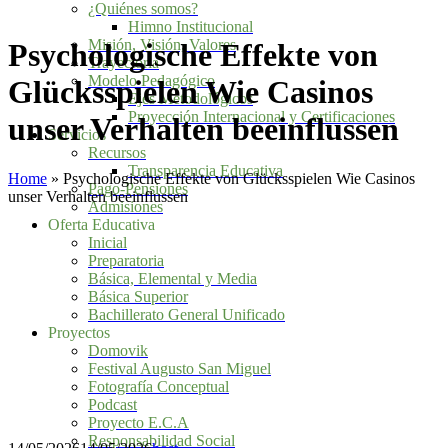
¿Quiénes somos?
Himno Institucional
Misión, Visión, Valores
Psychologische Effekte von
Trayectoria
Modelo Pedagógico
Glücksspielen Wie Casinos
Ejes Metodológicos
Proyección Internacional y Certificaciones
unser Verhalten beeinflussen
Servicios
Recursos
Transparencia Educativa
Home
»
Psychologische Effekte von Glücksspielen Wie Casinos
Pago-Pensiones
unser Verhalten beeinflussen
Admisiones
Oferta Educativa
Inicial
Preparatoria
Básica, Elemental y Media
Básica Superior
Bachillerato General Unificado
Proyectos
Domovik
Festival Augusto San Miguel
Fotografía Conceptual
Podcast
Proyecto E.C.A
Responsabilidad Social