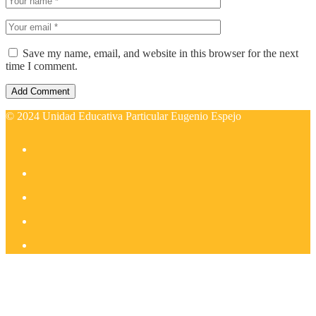
Save my name, email, and website in this browser for the next
time I comment.
© 2024 Unidad Educativa Particular Eugenio Espejo