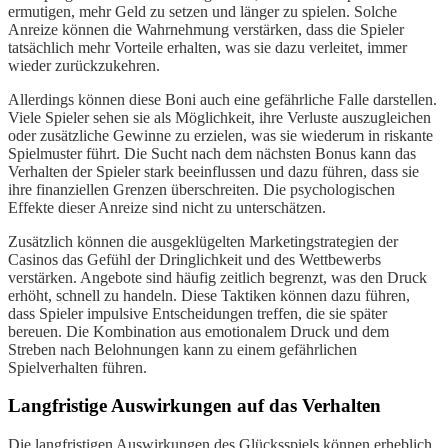
ermutigen, mehr Geld zu setzen und länger zu spielen. Solche
Anreize können die Wahrnehmung verstärken, dass die Spieler
tatsächlich mehr Vorteile erhalten, was sie dazu verleitet, immer
wieder zurückzukehren.
Allerdings können diese Boni auch eine gefährliche Falle darstellen.
Viele Spieler sehen sie als Möglichkeit, ihre Verluste auszugleichen
oder zusätzliche Gewinne zu erzielen, was sie wiederum in riskante
Spielmuster führt. Die Sucht nach dem nächsten Bonus kann das
Verhalten der Spieler stark beeinflussen und dazu führen, dass sie
ihre finanziellen Grenzen überschreiten. Die psychologischen
Effekte dieser Anreize sind nicht zu unterschätzen.
Zusätzlich können die ausgeklügelten Marketingstrategien der
Casinos das Gefühl der Dringlichkeit und des Wettbewerbs
verstärken. Angebote sind häufig zeitlich begrenzt, was den Druck
erhöht, schnell zu handeln. Diese Taktiken können dazu führen,
dass Spieler impulsive Entscheidungen treffen, die sie später
bereuen. Die Kombination aus emotionalem Druck und dem
Streben nach Belohnungen kann zu einem gefährlichen
Spielverhalten führen.
Langfristige Auswirkungen auf das Verhalten
Die langfristigen Auswirkungen des Glücksspiels können erheblich