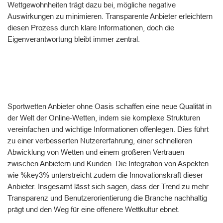
Wettgewohnheiten trägt dazu bei, mögliche negative
Auswirkungen zu minimieren. Transparente Anbieter erleichtern
diesen Prozess durch klare Informationen, doch die
Eigenverantwortung bleibt immer zentral.
Fazit: Mehr Transparenz durch
sportwetten anbieter ohne oasis
Sportwetten Anbieter ohne Oasis schaffen eine neue Qualität in
der Welt der Online-Wetten, indem sie komplexe Strukturen
vereinfachen und wichtige Informationen offenlegen. Dies führt
zu einer verbesserten Nutzererfahrung, einer schnelleren
Abwicklung von Wetten und einem größeren Vertrauen
zwischen Anbietern und Kunden. Die Integration von Aspekten
wie %key3% unterstreicht zudem die Innovationskraft dieser
Anbieter. Insgesamt lässt sich sagen, dass der Trend zu mehr
Transparenz und Benutzerorientierung die Branche nachhaltig
prägt und den Weg für eine offenere Wettkultur ebnet.