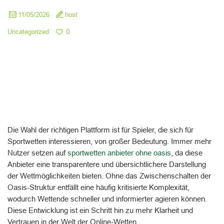
11/05/2026
host
Uncategorized
0
Sportwetten Anbieter ohne Oasis
bringen mehr Transparenz in die
Welt der Online-Wetten
Die Wahl der richtigen Plattform ist für Spieler, die sich für
Sportwetten interessieren, von großer Bedeutung. Immer mehr
Nutzer setzen auf
sportwetten anbieter ohne oasis
, da diese
Anbieter eine transparentere und übersichtlichere Darstellung
der Wettmöglichkeiten bieten. Ohne das Zwischenschalten der
Oasis-Struktur entfällt eine häufig kritisierte Komplexität,
wodurch Wettende schneller und informierter agieren können.
Diese Entwicklung ist ein Schritt hin zu mehr Klarheit und
Vertrauen in der Welt der Online-Wetten.