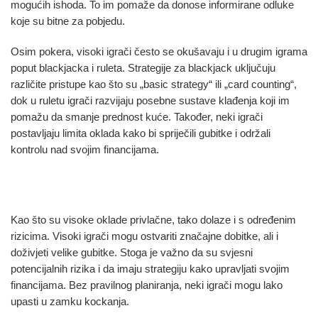
mogućih ishoda. To im pomaže da donose informirane odluke
koje su bitne za pobjedu.
Osim pokera, visoki igrači često se okušavaju i u drugim igrama
poput blackjacka i ruleta. Strategije za blackjack uključuju
različite pristupe kao što su „basic strategy“ ili „card counting“,
dok u ruletu igrači razvijaju posebne sustave klađenja koji im
pomažu da smanje prednost kuće. Također, neki igrači
postavljaju limita oklada kako bi spriječili gubitke i održali
kontrolu nad svojim financijama.
Prednosti i rizici visokih oklada
Kao što su visoke oklade privlačne, tako dolaze i s određenim
rizicima. Visoki igrači mogu ostvariti značajne dobitke, ali i
doživjeti velike gubitke. Stoga je važno da su svjesni
potencijalnih rizika i da imaju strategiju kako upravljati svojim
financijama. Bez pravilnog planiranja, neki igrači mogu lako
upasti u zamku kockanja.