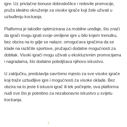
igre. Uz privlačne bonuse dobrodošlice i redovite promocije,
pruža idealno okruženje za visoke igrače koji žele uživati u
uzbuđenju kockanja.
Platforma je također optimizirana za mobilne uređaje, što znači
da igrači mogu igrati svoje omiljene igre u bilo kojem trenutku,
bez obzira na to gdje se nalaze. omogućava igračima da se
klade na različite sportove, pružajući dodatne mogućnosti za
dobitak. Visoki igrači mogu uživati u ekskluzivnim promocijama
i nagradama, što dodatno poboljšava njihovo iskustvo.
U zaključku, predstavlja savršeno mjesto za sve visoke igrače
koji traže uzbudljive igre i mogućnosti za visoke oklade. Bez
obzira na to jeste li iskusni igrač ili tek počinjete, ova platforma
nudi sve što je potrebno za nezaboravno iskustvo u svijetu
kockanja.
PREVIOUS POST