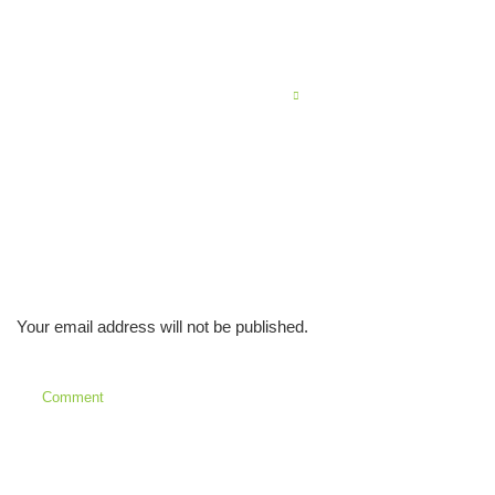
888 o‘yin platformasida oddiy va tezkor o‘yin
jarayonining sirli jozibasi
NEXT POST
casino ohne limit bringt den Fokus zurück auf
unkomplizierten Spielspaß ohne Hindernisse
Leave a Reply
Your email address will not be published.