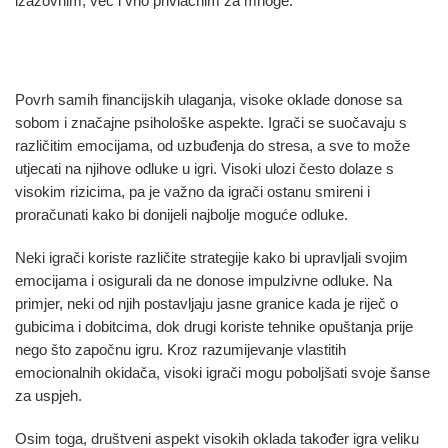
izazovnim, već i vrlo privlačnim za mnoge.
Psihološki aspekti visokih oklada
Povrh samih financijskih ulaganja, visoke oklade donose sa
sobom i značajne psihološke aspekte. Igrači se suočavaju s
različitim emocijama, od uzbuđenja do stresa, a sve to može
utjecati na njihove odluke u igri. Visoki ulozi često dolaze s
visokim rizicima, pa je važno da igrači ostanu smireni i
proračunati kako bi donijeli najbolje moguće odluke.
Neki igrači koriste različite strategije kako bi upravljali svojim
emocijama i osigurali da ne donose impulzivne odluke. Na
primjer, neki od njih postavljaju jasne granice kada je riječ o
gubicima i dobitcima, dok drugi koriste tehnike opuštanja prije
nego što započnu igru. Kroz razumijevanje vlastitih
emocionalnih okidača, visoki igrači mogu poboljšati svoje šanse
za uspjeh.
Osim toga, društveni aspekt visokih oklada također igra veliku