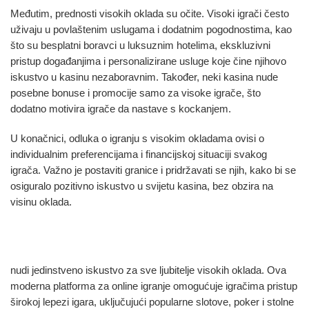
Međutim, prednosti visokih oklada su očite. Visoki igrači često
uživaju u povlaštenim uslugama i dodatnim pogodnostima, kao
što su besplatni boravci u luksuznim hotelima, ekskluzivni
pristup događanjima i personalizirane usluge koje čine njihovo
iskustvo u kasinu nezaboravnim. Također, neki kasina nude
posebne bonuse i promocije samo za visoke igrače, što
dodatno motivira igrače da nastave s kockanjem.
U konačnici, odluka o igranju s visokim okladama ovisi o
individualnim preferencijama i financijskoj situaciji svakog
igrača. Važno je postaviti granice i pridržavati se njih, kako bi se
osiguralo pozitivno iskustvo u svijetu kasina, bez obzira na
visinu oklada.
Robocat casino i visoke oklade
nudi jedinstveno iskustvo za sve ljubitelje visokih oklada. Ova
moderna platforma za online igranje omogućuje igračima pristup
širokoj lepezi igara, uključujući popularne slotove, poker i stolne