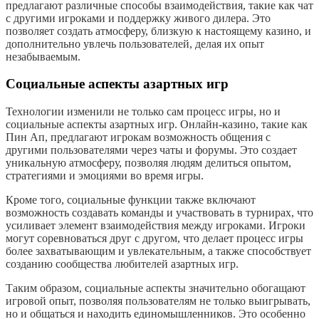
предлагают различные способы взаимодействия, такие как чат
с другими игроками и поддержку живого дилера. Это
позволяет создать атмосферу, близкую к настоящему казино, и
дополнительно увлечь пользователей, делая их опыт
незабываемым.
Социальные аспекты азартных игр
Технологии изменили не только сам процесс игры, но и
социальные аспекты азартных игр. Онлайн-казино, такие как
Пин Ап, предлагают игрокам возможность общения с
другими пользователями через чаты и форумы. Это создает
уникальную атмосферу, позволяя людям делиться опытом,
стратегиями и эмоциями во время игры.
Кроме того, социальные функции также включают
возможность создавать команды и участвовать в турнирах, что
усиливает элемент взаимодействия между игроками. Игроки
могут соревноваться друг с другом, что делает процесс игры
более захватывающим и увлекательным, а также способствует
созданию сообщества любителей азартных игр.
Таким образом, социальные аспекты значительно обогащают
игровой опыт, позволяя пользователям не только выигрывать,
но и общаться и находить единомышленников. Это особенно