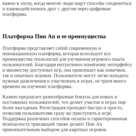
важно в эпоху, когда многие люди ищут способы соединиться
и взаимодействовать друг с другом через цифровые
платформы.
Платформа Пин Ап и ее преимущества
Платформа представляет собой современную и
инновационную платформу, которая использует все
преимущества технологий для улучшения игрового опыта
пользователей. Благодаря интуитивно понятному интерфейсу
и множеству доступных игр, она привлекает как новичков,
так и опытных игроков. Пользователи могут легко находить
нужные развлечения и участвовать в играх, не тратя много
времени на изучение платформы.
Казино предлагает разнообразные бонусы для новых и
постоянных пользователей, что делает участие в играх еще
более выгодным. Регистрация проходит быстро и просто,
позволяя пользователям сразу же приступить к игре.
Поддержка различных способов оплаты и гарантированная
безопасность транзакций также делают Пин Ап
привлекательным выбором для азартных игроков.