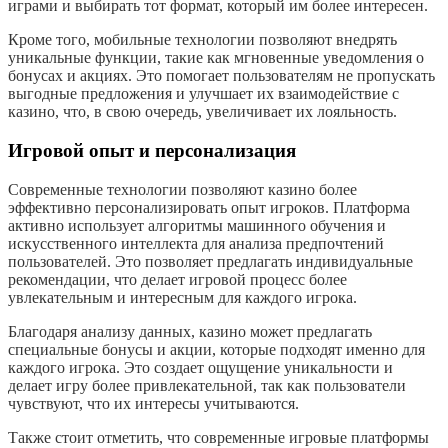
играми и выбирать тот формат, который им более интересен.
Кроме того, мобильные технологии позволяют внедрять
уникальные функции, такие как мгновенные уведомления о
бонусах и акциях. Это помогает пользователям не пропускать
выгодные предложения и улучшает их взаимодействие с
казино, что, в свою очередь, увеличивает их лояльность.
Игровой опыт и персонализация
Современные технологии позволяют казино более
эффективно персонализировать опыт игроков. Платформа
активно использует алгоритмы машинного обучения и
искусственного интеллекта для анализа предпочтений
пользователей. Это позволяет предлагать индивидуальные
рекомендации, что делает игровой процесс более
увлекательным и интересным для каждого игрока.
Благодаря анализу данных, казино может предлагать
специальные бонусы и акции, которые подходят именно для
каждого игрока. Это создает ощущение уникальности и
делает игру более привлекательной, так как пользователи
чувствуют, что их интересы учитываются.
Также стоит отметить, что современные игровые платформы