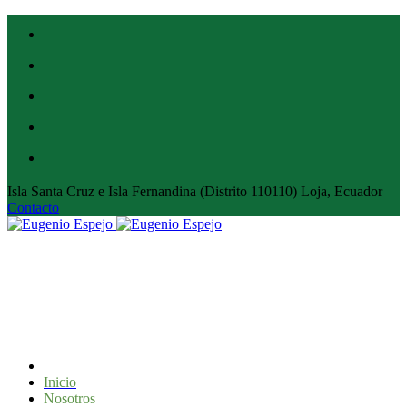
Isla Santa Cruz e Isla Fernandina (Distrito 110110) Loja, Ecuador
Contacto
Inicio
Nosotros