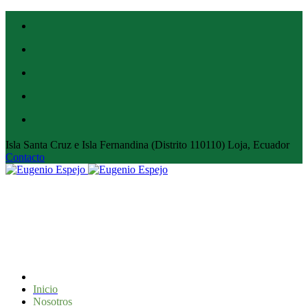
Isla Santa Cruz e Isla Fernandina (Distrito 110110) Loja, Ecuador
Contacto
Inicio
Nosotros