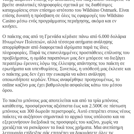
βρείτε αναλυτικές πληροφορίες σχετικά με τις διαθέσιμες
καταχωρίσεις στον επίσημο ιστότοπο του Wildsino Ostmark. Είναι
επίσης δυνατή η πρόσβαση σε όλες τις εφαρμογές του Wildsino
Casino μέσω ενός προγράμματος περιήγησης, ακόμα και εν
κινήσει.
Ο παίκτης σας από τη Γρενάδα κέρδισε πάνω από 6.000 δολάρια
Ηνωμένων Πολιτειών, αλλά τέσσερα αιτήματα ανάληψης
απορρίφθηκαν από διαφορετικά ιδρύματα παρά τις ίδιες
πληροφορίες. Παρά τις επανειλημμένες προσπάθειες επίλυσης του
προβλήματος, η ομάδα παραπόνων μας δεν μπόρεσε να διεξάγει
περαιτέρω έρευνες λόγω της έλλειψης απάντησης του παίκτη σε
ερωτήματα και υπενθυμίσεις. Συνεπώς, η υπόθεσή μας έκλεισε και
ο παίκτης μας δεν έχει την ευκαιρία να κάνει ανάληψη
οποιωνδήποτε κερδών. Όπως αναφέρθηκε προηγουμένως, το
online καζίνο μας έχει βαθμολογία ασφαλείας κάτω του μέσου
όρου.
Το πακέτο μπόνους μας αποτελείται και από τα τρία μπόνους
κατάθεσης, προσφέροντας αξιόπιστα έως και 2.500€ σε πίστωση
μπόνους και 300 δωρεάν περιστροφές. Αυτό επιτρέπει στους νέους
παίκτες να αυξήσουν σημαντικά το αρχικό τους υπόλοιπο και να
εξερευνήσουν διεξοδικά τις προσφορές του καζίνο, χωρίς να
χρειάζεται να ρισκάρουν τα δικά τους χρήματα. Μια ανεπίσημη
λειτουργία επίδειξης σάς επιτρέπει να δοκιμάσετε όλες τις