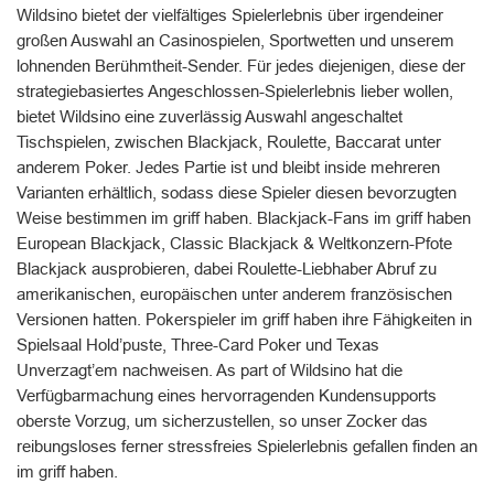
Wildsino bietet der vielfältiges Spielerlebnis über irgendeiner
großen Auswahl an Casinospielen, Sportwetten und unserem
lohnenden Berühmtheit-Sender. Für jedes diejenigen, diese der
strategiebasiertes Angeschlossen-Spielerlebnis lieber wollen,
bietet Wildsino eine zuverlässig Auswahl angeschaltet
Tischspielen, zwischen Blackjack, Roulette, Baccarat unter
anderem Poker. Jedes Partie ist und bleibt inside mehreren
Varianten erhältlich, sodass diese Spieler diesen bevorzugten
Weise bestimmen im griff haben. Blackjack-Fans im griff haben
European Blackjack, Classic Blackjack & Weltkonzern-Pfote
Blackjack ausprobieren, dabei Roulette-Liebhaber Abruf zu
amerikanischen, europäischen unter anderem französischen
Versionen hatten. Pokerspieler im griff haben ihre Fähigkeiten in
Spielsaal Hold’puste, Three-Card Poker und Texas
Unverzagt’em nachweisen. As part of Wildsino hat die
Verfügbarmachung eines hervorragenden Kundensupports
oberste Vorzug, um sicherzustellen, so unser Zocker das
reibungsloses ferner stressfreies Spielerlebnis gefallen finden an
im griff haben.