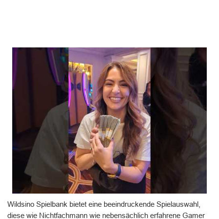
Wildsino No Anzahlung
Maklercourtage
Wildsino Spielbank bietet eine beeindruckende Spielauswahl,
diese wie Nichtfachmann wie nebensächlich erfahrene Gamer