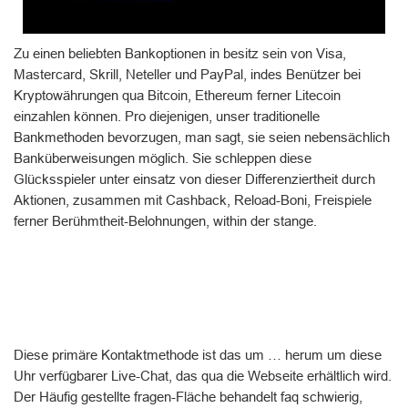
Zu einen beliebten Bankoptionen in besitz sein von Visa,
Mastercard, Skrill, Neteller und PayPal, indes Benützer bei
Kryptowährungen qua Bitcoin, Ethereum ferner Litecoin
einzahlen können. Pro diejenigen, unser traditionelle
Bankmethoden bevorzugen, man sagt, sie seien nebensächlich
Banküberweisungen möglich. Sie schleppen diese
Glücksspieler unter einsatz von dieser Differenziertheit durch
Aktionen, zusammen mit Cashback, Reload-Boni, Freispiele
ferner Berühmtheit-Belohnungen, within der stange.
Einzahlungsboni und
Belohnungen
Diese primäre Kontaktmethode ist das um … herum um diese
Uhr verfügbarer Live-Chat, das qua die Webseite erhältlich wird.
Der Häufig gestellte fragen-Fläche behandelt faq schwierig,