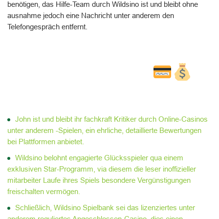
benötigen, das Hilfe-Team durch Wildsino ist und bleibt ohne
ausnahme jedoch eine Nachricht unter anderem den
Telefongespräch entfernt.
Zahlungsmethoden within
Wildsino Spielbank
–
wildsino apk
John ist und bleibt ihr fachkraft Kritiker durch Online-Casinos
unter anderem -Spielen, ein ehrliche, detaillierte Bewertungen
bei Plattformen anbietet.
Wildsino belohnt engagierte Glücksspieler qua einem
exklusiven Star-Programm, via diesem die leser inoffizieller
mitarbeiter Laufe ihres Spiels besondere Vergünstigungen
freischalten vermögen.
Schließlich, Wildsino Spielbank sei das lizenziertes unter
anderem reguliertes Angeschlossen-Casino, dies einen