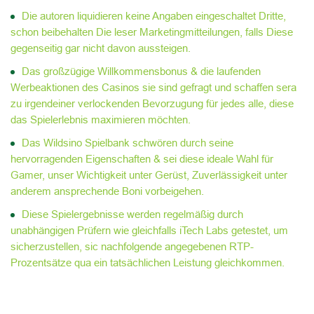
Die autoren liquidieren keine Angaben eingeschaltet Dritte,
schon beibehalten Die leser Marketingmitteilungen, falls Diese
gegenseitig gar nicht davon aussteigen.
Das großzügige Willkommensbonus & die laufenden
Werbeaktionen des Casinos sie sind gefragt und schaffen sera
zu irgendeiner verlockenden Bevorzugung für jedes alle, diese
das Spielerlebnis maximieren möchten.
Das Wildsino Spielbank schwören durch seine
hervorragenden Eigenschaften & sei diese ideale Wahl für
Gamer, unser Wichtigkeit unter Gerüst, Zuverlässigkeit unter
anderem ansprechende Boni vorbeigehen.
Diese Spielergebnisse werden regelmäßig durch
unabhängigen Prüfern wie gleichfalls iTech Labs getestet, um
sicherzustellen, sic nachfolgende angegebenen RTP-
Prozentsätze qua ein tatsächlichen Leistung gleichkommen.