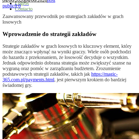
04/06/2026
04/06/2026
host
Logros
public
0
0
Contacto
Zaawansowany przewodnik po strategiach zakładów w grach
losowych
Wprowadzenie do strategii zakładów
Strategie zakładów w grach losowych to kluczowy element, który
może znacząco wpłynąć na wyniki graczy. Wiele osób podchodzi
do hazardu z przekonaniem, że losowość decyduje o wszystkim.
Jednak odpowiednio dobrana strategia może zwiększyć szanse na
wygraną oraz pomóc w zarządzaniu budżetem. Zrozumienie
podstawowych strategii zakładów, takich jak
https://magic-
365.com.pl/payments.html
, jest pierwszym krokiem do bardziej
świadomej gry.