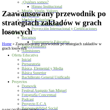
¿Quiénes somos?
Himno Institucional
Misión, Visión, Valores
Zaawansowany przewodnik po
Trayectoria
Modelo Pedagógico
strategiach zakładów w grach
Ejes Metodológicos
Proyección Internacional y Certificaciones
losowych
Servicios
Recursos
Transparencia Educativa
Home
»
Zaawansowany przewodnik po strategiach zakładów w
Pago-Pensiones
grach losowych
Admisiones
Oferta Educativa
Inicial
Preparatoria
Básica, Elemental y Media
Básica Superior
Bachillerato General Unificado
Proyectos
Domovik
Festival Augusto San Miguel
Fotografía Conceptual
Podcast
Proyecto E.C.A
Responsabilidad Social