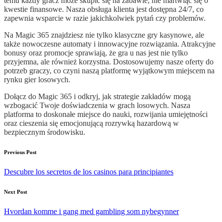
temu każdy gracz może skupić się na zabawie, nie martwiąc się o
kwestie finansowe. Nasza obsługa klienta jest dostępna 24/7, co
zapewnia wsparcie w razie jakichkolwiek pytań czy problemów.
Na Magic 365 znajdziesz nie tylko klasyczne gry kasynowe, ale
także nowoczesne automaty i innowacyjne rozwiązania. Atrakcyjne
bonusy oraz promocje sprawiają, że gra u nas jest nie tylko
przyjemna, ale również korzystna. Dostosowujemy nasze oferty do
potrzeb graczy, co czyni naszą platformę wyjątkowym miejscem na
rynku gier losowych.
Dołącz do Magic 365 i odkryj, jak strategie zakładów mogą
wzbogacić Twoje doświadczenia w grach losowych. Nasza
platforma to doskonałe miejsce do nauki, rozwijania umiejętności
oraz cieszenia się emocjonującą rozrywką hazardową w
bezpiecznym środowisku.
Previous Post
Descubre los secretos de los casinos para principiantes
Next Post
Hvordan komme i gang med gambling som nybegynner