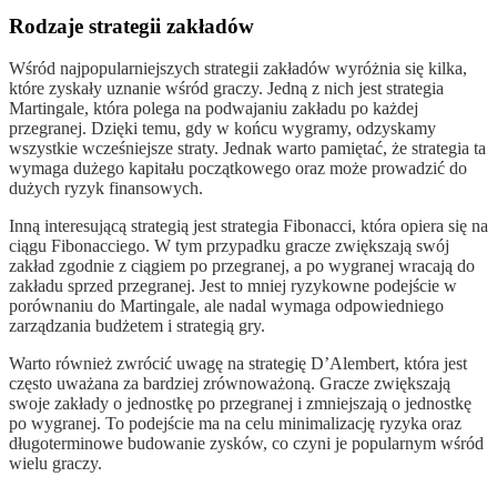
Rodzaje strategii zakładów
Wśród najpopularniejszych strategii zakładów wyróżnia się kilka,
które zyskały uznanie wśród graczy. Jedną z nich jest strategia
Martingale, która polega na podwajaniu zakładu po każdej
przegranej. Dzięki temu, gdy w końcu wygramy, odzyskamy
wszystkie wcześniejsze straty. Jednak warto pamiętać, że strategia ta
wymaga dużego kapitału początkowego oraz może prowadzić do
dużych ryzyk finansowych.
Inną interesującą strategią jest strategia Fibonacci, która opiera się na
ciągu Fibonacciego. W tym przypadku gracze zwiększają swój
zakład zgodnie z ciągiem po przegranej, a po wygranej wracają do
zakładu sprzed przegranej. Jest to mniej ryzykowne podejście w
porównaniu do Martingale, ale nadal wymaga odpowiedniego
zarządzania budżetem i strategią gry.
Warto również zwrócić uwagę na strategię D’Alembert, która jest
często uważana za bardziej zrównoważoną. Gracze zwiększają
swoje zakłady o jednostkę po przegranej i zmniejszają o jednostkę
po wygranej. To podejście ma na celu minimalizację ryzyka oraz
długoterminowe budowanie zysków, co czyni je popularnym wśród
wielu graczy.