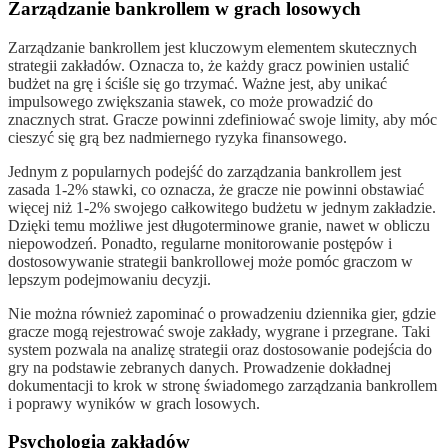
Zarządzanie bankrollem w grach losowych
Zarządzanie bankrollem jest kluczowym elementem skutecznych
strategii zakładów. Oznacza to, że każdy gracz powinien ustalić
budżet na grę i ściśle się go trzymać. Ważne jest, aby unikać
impulsowego zwiększania stawek, co może prowadzić do
znacznych strat. Gracze powinni zdefiniować swoje limity, aby móc
cieszyć się grą bez nadmiernego ryzyka finansowego.
Jednym z popularnych podejść do zarządzania bankrollem jest
zasada 1-2% stawki, co oznacza, że gracze nie powinni obstawiać
więcej niż 1-2% swojego całkowitego budżetu w jednym zakładzie.
Dzięki temu możliwe jest długoterminowe granie, nawet w obliczu
niepowodzeń. Ponadto, regularne monitorowanie postępów i
dostosowywanie strategii bankrollowej może pomóc graczom w
lepszym podejmowaniu decyzji.
Nie można również zapominać o prowadzeniu dziennika gier, gdzie
gracze mogą rejestrować swoje zakłady, wygrane i przegrane. Taki
system pozwala na analizę strategii oraz dostosowanie podejścia do
gry na podstawie zebranych danych. Prowadzenie dokładnej
dokumentacji to krok w stronę świadomego zarządzania bankrollem
i poprawy wyników w grach losowych.
Psychologia zakładów