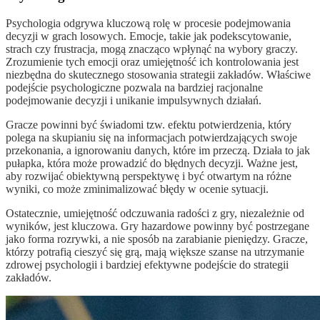
Psychologia odgrywa kluczową rolę w procesie podejmowania
decyzji w grach losowych. Emocje, takie jak podekscytowanie,
strach czy frustracja, mogą znacząco wpłynąć na wybory graczy.
Zrozumienie tych emocji oraz umiejętność ich kontrolowania jest
niezbędna do skutecznego stosowania strategii zakładów. Właściwe
podejście psychologiczne pozwala na bardziej racjonalne
podejmowanie decyzji i unikanie impulsywnych działań.
Gracze powinni być świadomi tzw. efektu potwierdzenia, który
polega na skupianiu się na informacjach potwierdzających swoje
przekonania, a ignorowaniu danych, które im przeczą. Działa to jak
pułapka, która może prowadzić do błędnych decyzji. Ważne jest,
aby rozwijać obiektywną perspektywę i być otwartym na różne
wyniki, co może zminimalizować błędy w ocenie sytuacji.
Ostatecznie, umiejętność odczuwania radości z gry, niezależnie od
wyników, jest kluczowa. Gry hazardowe powinny być postrzegane
jako forma rozrywki, a nie sposób na zarabianie pieniędzy. Gracze,
którzy potrafią cieszyć się grą, mają większe szanse na utrzymanie
zdrowej psychologii i bardziej efektywne podejście do strategii
zakładów.