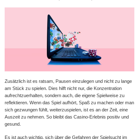
Zusätzlich ist es ratsam, Pausen einzulegen und nicht zu lange
am Stück zu spielen. Dies hilft nicht nur, die Konzentration
aufrechtzuerhalten, sondern auch, die eigene Spielweise zu
reflektieren. Wenn das Spiel aufhört, Spaß zu machen oder man
sich gezwungen fühlt, weiterzuspielen, ist es an der Zeit, eine
Auszeit zu nehmen. So bleibt das Casino-Erlebnis positiv und
gesund.
Es ist auch wichtig, sich über die Gefahren der Spielsucht im