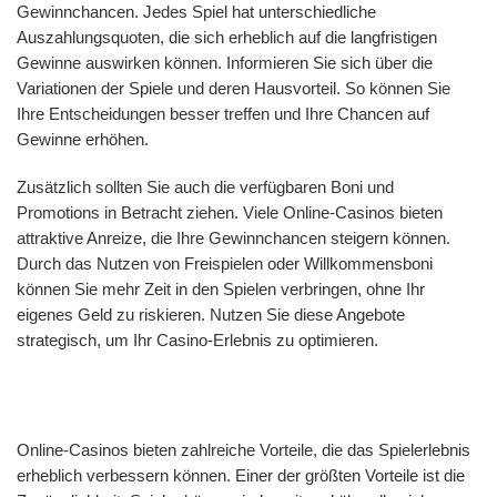
Gewinnchancen. Jedes Spiel hat unterschiedliche
Auszahlungsquoten, die sich erheblich auf die langfristigen
Gewinne auswirken können. Informieren Sie sich über die
Variationen der Spiele und deren Hausvorteil. So können Sie
Ihre Entscheidungen besser treffen und Ihre Chancen auf
Gewinne erhöhen.
Zusätzlich sollten Sie auch die verfügbaren Boni und
Promotions in Betracht ziehen. Viele Online-Casinos bieten
attraktive Anreize, die Ihre Gewinnchancen steigern können.
Durch das Nutzen von Freispielen oder Willkommensboni
können Sie mehr Zeit in den Spielen verbringen, ohne Ihr
eigenes Geld zu riskieren. Nutzen Sie diese Angebote
strategisch, um Ihr Casino-Erlebnis zu optimieren.
Die Vorteile von Online-Casinos
Online-Casinos bieten zahlreiche Vorteile, die das Spielerlebnis
erheblich verbessern können. Einer der größten Vorteile ist die