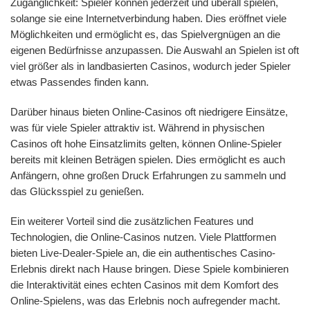
Zugänglichkeit: Spieler können jederzeit und überall spielen,
solange sie eine Internetverbindung haben. Dies eröffnet viele
Möglichkeiten und ermöglicht es, das Spielvergnügen an die
eigenen Bedürfnisse anzupassen. Die Auswahl an Spielen ist oft
viel größer als in landbasierten Casinos, wodurch jeder Spieler
etwas Passendes finden kann.
Darüber hinaus bieten Online-Casinos oft niedrigere Einsätze,
was für viele Spieler attraktiv ist. Während in physischen
Casinos oft hohe Einsatzlimits gelten, können Online-Spieler
bereits mit kleinen Beträgen spielen. Dies ermöglicht es auch
Anfängern, ohne großen Druck Erfahrungen zu sammeln und
das Glücksspiel zu genießen.
Ein weiterer Vorteil sind die zusätzlichen Features und
Technologien, die Online-Casinos nutzen. Viele Plattformen
bieten Live-Dealer-Spiele an, die ein authentisches Casino-
Erlebnis direkt nach Hause bringen. Diese Spiele kombinieren
die Interaktivität eines echten Casinos mit dem Komfort des
Online-Spielens, was das Erlebnis noch aufregender macht.