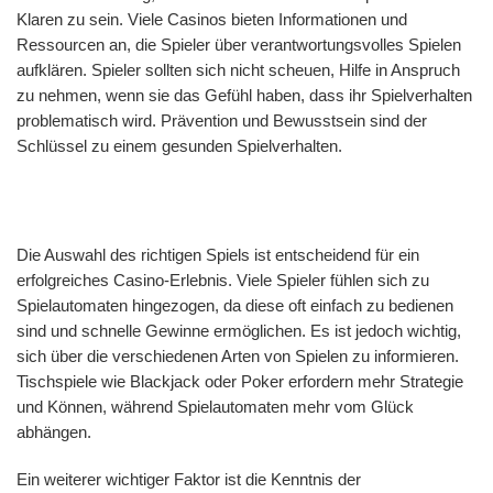
Klaren zu sein. Viele Casinos bieten Informationen und
Ressourcen an, die Spieler über verantwortungsvolles Spielen
aufklären. Spieler sollten sich nicht scheuen, Hilfe in Anspruch
zu nehmen, wenn sie das Gefühl haben, dass ihr Spielverhalten
problematisch wird. Prävention und Bewusstsein sind der
Schlüssel zu einem gesunden Spielverhalten.
Die richtige Auswahl des Spiels
Die Auswahl des richtigen Spiels ist entscheidend für ein
erfolgreiches Casino-Erlebnis. Viele Spieler fühlen sich zu
Spielautomaten hingezogen, da diese oft einfach zu bedienen
sind und schnelle Gewinne ermöglichen. Es ist jedoch wichtig,
sich über die verschiedenen Arten von Spielen zu informieren.
Tischspiele wie Blackjack oder Poker erfordern mehr Strategie
und Können, während Spielautomaten mehr vom Glück
abhängen.
Ein weiterer wichtiger Faktor ist die Kenntnis der