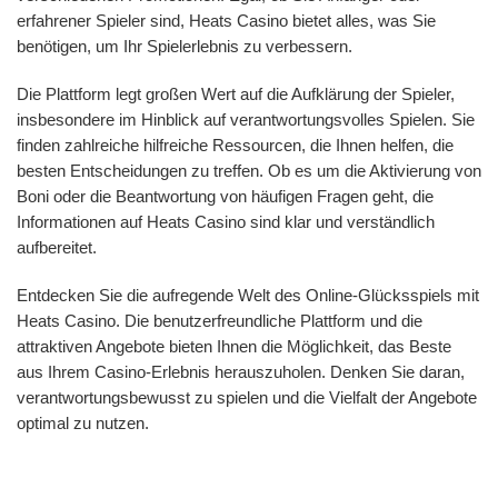
erfahrener Spieler sind, Heats Casino bietet alles, was Sie
benötigen, um Ihr Spielerlebnis zu verbessern.
Die Plattform legt großen Wert auf die Aufklärung der Spieler,
insbesondere im Hinblick auf verantwortungsvolles Spielen. Sie
finden zahlreiche hilfreiche Ressourcen, die Ihnen helfen, die
besten Entscheidungen zu treffen. Ob es um die Aktivierung von
Boni oder die Beantwortung von häufigen Fragen geht, die
Informationen auf Heats Casino sind klar und verständlich
aufbereitet.
Entdecken Sie die aufregende Welt des Online-Glücksspiels mit
Heats Casino. Die benutzerfreundliche Plattform und die
attraktiven Angebote bieten Ihnen die Möglichkeit, das Beste
aus Ihrem Casino-Erlebnis herauszuholen. Denken Sie daran,
verantwortungsbewusst zu spielen und die Vielfalt der Angebote
optimal zu nutzen.