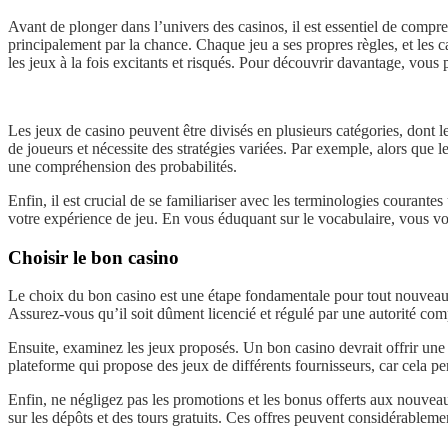
Avant de plonger dans l’univers des casinos, il est essentiel de compre
principalement par la chance. Chaque jeu a ses propres règles, et les 
les jeux à la fois excitants et risqués. Pour découvrir davantage, vous
Les jeux de casino peuvent être divisés en plusieurs catégories, dont le
de joueurs et nécessite des stratégies variées. Par exemple, alors que
une compréhension des probabilités.
Enfin, il est crucial de se familiariser avec les terminologies couran
votre expérience de jeu. En vous éduquant sur le vocabulaire, vous vous
Choisir le bon casino
Le choix du bon casino est une étape fondamentale pour tout nouveau jou
Assurez-vous qu’il soit dûment licencié et régulé par une autorité com
Ensuite, examinez les jeux proposés. Un bon casino devrait offrir une v
plateforme qui propose des jeux de différents fournisseurs, car cela p
Enfin, ne négligez pas les promotions et les bonus offerts aux nouv
sur les dépôts et des tours gratuits. Ces offres peuvent considérableme