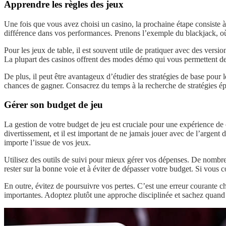
Apprendre les règles des jeux
Une fois que vous avez choisi un casino, la prochaine étape consiste à 
différence dans vos performances. Prenons l’exemple du blackjack, où l
Pour les jeux de table, il est souvent utile de pratiquer avec des versi
La plupart des casinos offrent des modes démo qui vous permettent de j
De plus, il peut être avantageux d’étudier des stratégies de base pour 
chances de gagner. Consacrez du temps à la recherche de stratégies ép
Gérer son budget de jeu
La gestion de votre budget de jeu est cruciale pour une expérience de
divertissement, et il est important de ne jamais jouer avec de l’arge
importe l’issue de vos jeux.
Utilisez des outils de suivi pour mieux gérer vos dépenses. De nombreu
rester sur la bonne voie et à éviter de dépasser votre budget. Si vous
En outre, évitez de poursuivre vos pertes. C’est une erreur courante 
importantes. Adoptez plutôt une approche disciplinée et sachez quand i