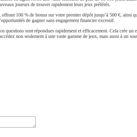
ouveaux joueurs de trouver rapidement leurs jeux préférés.
rant 100 % de bonus sur votre premier dépôt jusqu’à 500 €, ainsi que 
d’opportunités de gagner sans engagement financier excessif.
os questions sont répondues rapidement et efficacement. Cela crée un en
accédez non seulement à une vaste gamme de jeux, mais aussi à un souti