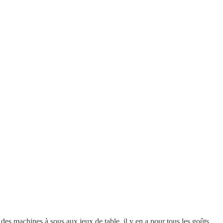
des machines à sous aux jeux de table, il y en a pour tous les goûts.