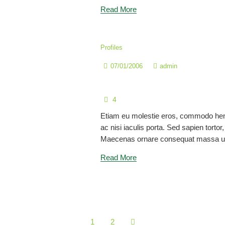
Read More
Profiles
07/01/2006
admin
Mgtr. Marvin Danilo Ordó
4
Etiam eu molestie eros, commodo hen
ac nisi iaculis porta. Sed sapien tortor, 
Maecenas ornare consequat massa ul
Read More
1
2