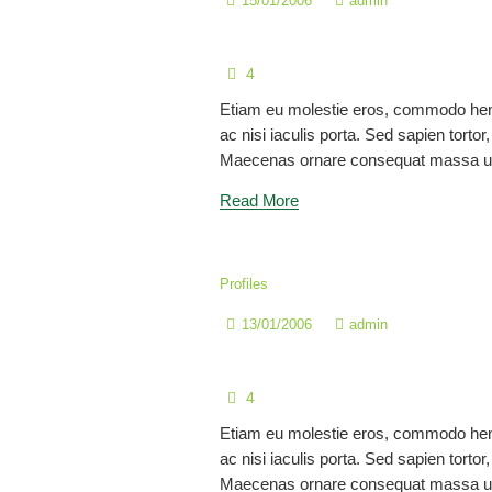
15/01/2006
admin
Mgtr. Diana Elizabeth P
4
Etiam eu molestie eros, commodo hen
ac nisi iaculis porta. Sed sapien tortor, 
Maecenas ornare consequat massa ul
Read More
Profiles
13/01/2006
admin
Mgtr. Ana Cecilia Ojeda
4
Etiam eu molestie eros, commodo hen
ac nisi iaculis porta. Sed sapien tortor, 
Maecenas ornare consequat massa ul