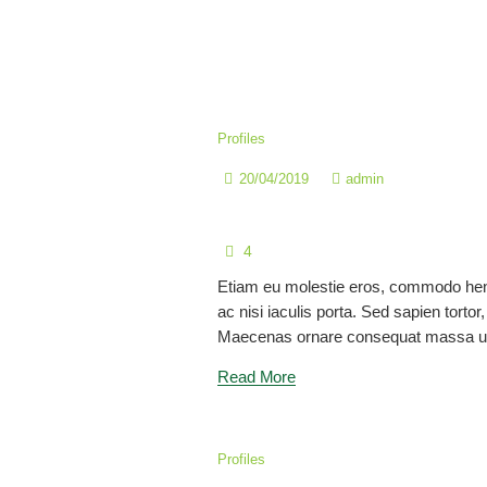
Profiles
20/04/2019
admin
Lic. María Elizabeth Tac
4
Etiam eu molestie eros, commodo hen
ac nisi iaculis porta. Sed sapien tortor, 
Maecenas ornare consequat massa ul
Read More
Profiles