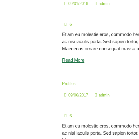
09/01/2018
admin
Dra. Rosa María Monter
6
Etiam eu molestie eros, commodo hen
ac nisi iaculis porta. Sed sapien tortor, 
Maecenas ornare consequat massa ul
Read More
Profiles
09/06/2017
admin
Mgtr. Mónica Estefanía
6
Etiam eu molestie eros, commodo hen
ac nisi iaculis porta. Sed sapien tortor, 