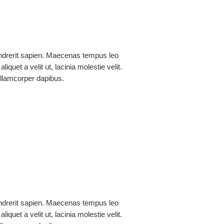
os Paladines
drerit sapien. Maecenas tempus leo
aliquet a velit ut, lacinia molestie velit.
lamcorper dapibus.
 Granda Vaca
drerit sapien. Maecenas tempus leo
aliquet a velit ut, lacinia molestie velit.