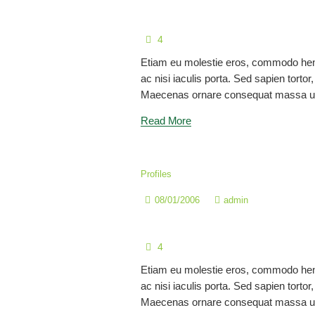
Mgtr. Danny Fabricio To
4
Etiam eu molestie eros, commodo hen
ac nisi iaculis porta. Sed sapien tortor, 
Maecenas ornare consequat massa ul
Read More
Profiles
08/01/2006
admin
Mgtr. Rebeca Alejandra 
4
Etiam eu molestie eros, commodo hen
ac nisi iaculis porta. Sed sapien tortor, 
Maecenas ornare consequat massa ul