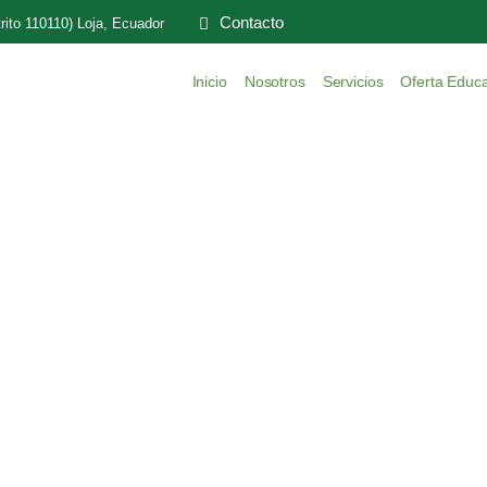
Contacto
rito 110110) Loja, Ecuador
Inicio
Nosotros
Servicios
Oferta Educa
Archivos:
Profiles
Home
»
Profiles