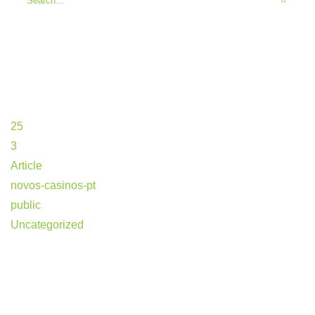
Categorías
25
3
Article
novos-casinos-pt
public
Uncategorized
Latest News