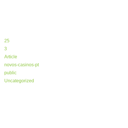
Categorías
25
3
Article
novos-casinos-pt
public
Uncategorized
Latest News