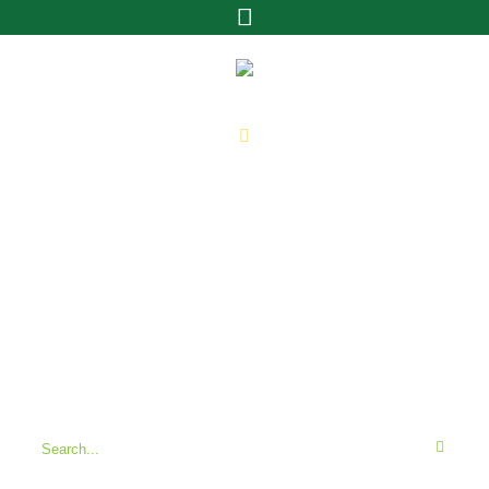
Sidebars
Home
»
Sidebars